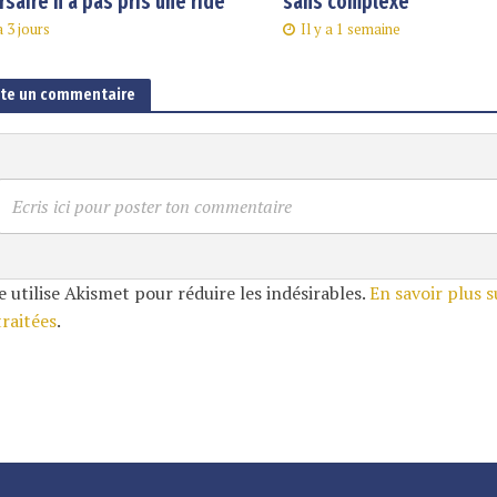
rsaire n’a pas pris une ride
sans complexe
a 3 jours
Il y a 1 semaine
ute un commentaire
Ecris ici pour poster ton commentaire
e utilise Akismet pour réduire les indésirables.
En savoir plus 
traitées
.