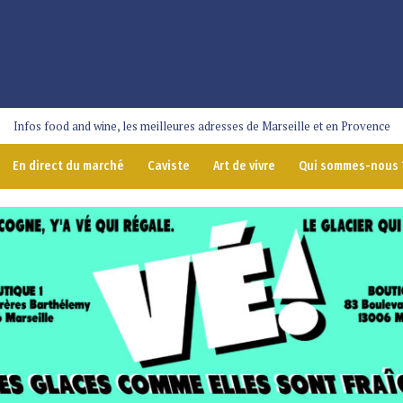
Infos food and wine, les meilleures adresses de Marseille et en Provence
En direct du marché
Caviste
Art de vivre
Qui sommes-nous 