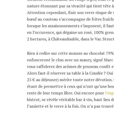
nature étonnant par sa vivacité qui tient tête 
Attention cependant, finir son verre risque de 
bœuf au couteau s’accompagne de frites fraîche
lorsque les assaisonnements s’imposent, il fau
en l’occurence, qui dégaine un rosé, 100% gre
2 hectares, à Châteaudouble, dans le Var. Struct
Rien à redire sur cette mousse au chocolat 79%,
enfonceront le clou avec un maury, signé Marc Ba
vous raffolerez des arômes de pruneau confit et
Alors faut-il réserver sa table à la Coudée ? Ou
25 € au déjeuner) mérite toute notre dévotion. 
étant de permettre à ceux qui n’ont qu’une heu
reste de leur temps libre. Oui encore pour
l’esp
bistrot, se révèle véritable bar à vin, haut lie
l’assiette et le verre à la fois. On n’a pas trou