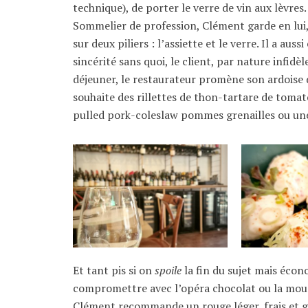
technique), de porter le verre de vin aux lèvres.
Sommelier de profession, Clément garde en lui, 
sur deux piliers : l’assiette et le verre. Il a au
sincérité sans quoi, le client, par nature infid
déjeuner, le restaurateur promène son ardoise d
souhaite des rillettes de thon-tartare de tomat
pulled pork-coleslaw pommes grenailles ou une
Et tant pis si on
spoile
la fin du sujet mais écon
compromettre avec l’opéra chocolat ou la mou
Clément recommande un rouge léger, frais et g