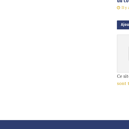
du co
Il y 
Ajo
Ce sit
sont 