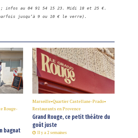
 ; infos au 04 91 54 15 23. Midi 18 et 25 €.
parfois jusqu’à 9 ou 10 € le verre).
Marseille
•
Quartier Castellane-Prado
•
te Rouge-
Restaurants en Provence
Grand Rouge, ce petit théâtre du
goût juste
an bagnat
Il y a 2 semaines