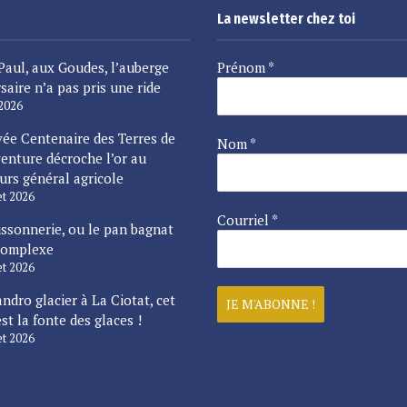
La newsletter chez toi
Paul, aux Goudes, l’auberge
Prénom
*
saire n’a pas pris une ride
 2026
vée Centenaire des Terres de
Nom
*
enture décroche l’or au
urs général agricole
let 2026
Courriel
*
issonnerie, ou le pan bagnat
complexe
let 2026
ndro glacier à La Ciotat, cet
est la fonte des glaces !
let 2026