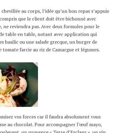
chevillée au corps, l’idée qu’un bon repas s’appuie
ssi compris que le client doit être bichonné avec
èle, ne reviendra pas. Avec deux formules pour le
e table en table, notant avec application qui
es basilic ou une salade grecque, un burger de
 tomate farcie au riz de Camargue et légumes.
omisez vos forces car il faudra absolument vous
sse au chocolat. Pour accompagner l’œuf mayo,
ouleyant, un provence « Terre d’Esclans », un vin