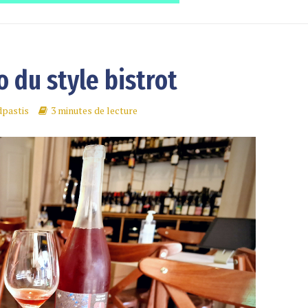
o du style bistrot
dpastis
3 minutes de lecture