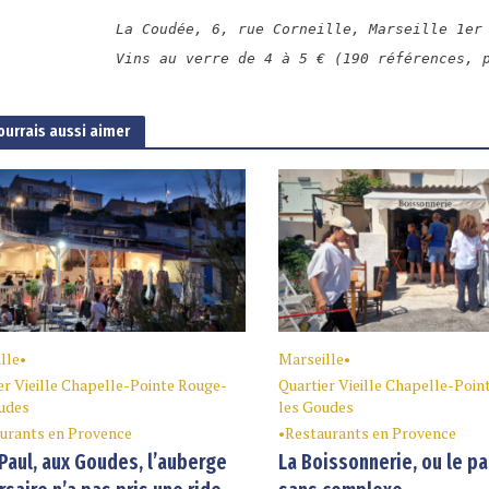
La Coudée, 6, rue Corneille, Marseille 1er
Vins au verre de 4 à 5 € (190 références, 
ourrais aussi aimer
lle
•
Marseille
•
er Vieille Chapelle-Pointe Rouge-
Quartier Vieille Chapelle-Poin
udes
les Goudes
urants en Provence
•
Restaurants en Provence
Paul, aux Goudes, l’auberge
La Boissonnerie, ou le p