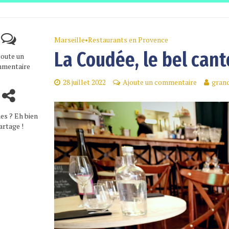
Marseille
•
Restaurants en Provence
La Coudée, le bel cant
joute un
mentaire
28 juillet 2022
Ajoute un commentaire
gran
es ? Eh bien
artage !