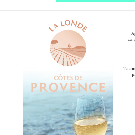
A
com
Tu aim
p