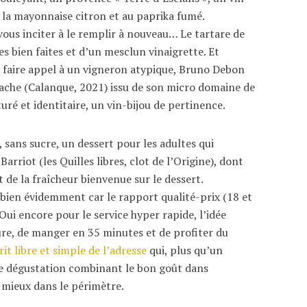
à la mayonnaise citron et au paprika fumé.
vous inciter à le remplir à nouveau… Le tartare de
s bien faites et d’un mesclun vinaigrette. Et
t faire appel à un vigneron atypique, Bruno Debon
nache (Calanque, 2021) issu de son micro domaine de
uré et identitaire, un vin-bijou de pertinence.
 sans sucre, un dessert pour les adultes qui
rriot (les Quilles libres, clot de l’Origine), dont
 de la fraîcheur bienvenue sur le dessert.
i bien évidemment car le rapport qualité-prix (18 et
Oui encore pour le service hyper rapide, l’idée
re, de manger en 35 minutes et de profiter du
rit libre et simple de l’adresse
qui, plus qu’un
u de dégustation combinant le bon goût dans
vé mieux dans le périmètre.