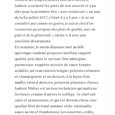
Ludovic a racheté les parts de son associé et a pu
dire pour la première fois
« mon restaurant »
, un jour
de la fin juillet 2017, c’était il y a 5 ans.
« Je ne me
considère pas comme un gastro, je suis le chef d’un
restaurant qui propose des plats de qualité, avec du
goût et de la générosité »
, lâche-t-il avec une
sincérité désarmante.
En semaine, le menu déjeuner met au défi
quiconque voudrait proposer meilleur rapport
qualité-prix dans le secteur. Une aubergine
parmesane-roquette arrosée de sauce tomate
acidulée, un veau cuisson longue-polenta crémeuse
et champignons et un dessert, à la façon d’un
muffin-tatin d’abricots, prouvent plusieurs choses.
Ludovic Walter est un bon technicien qui maîtrise
les bases comme d’autres le solfège ; le chef sait
cuire et assaisonner, ce qui est devenu chose rare
(parfait filet de bœuf summer style-ratatouille
sauce au vin et framboises). Les assiettes, enfin,