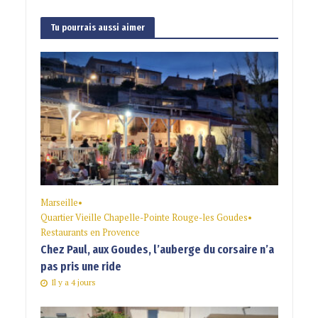
Tu pourrais aussi aimer
Marseille
•
Quartier Vieille Chapelle-Pointe Rouge-les Goudes
•
Restaurants en Provence
Chez Paul, aux Goudes, l’auberge du corsaire n’a
pas pris une ride
Il y a 4 jours