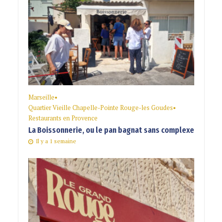
Marseille
•
Quartier Vieille Chapelle-Pointe Rouge-les Goudes
•
Restaurants en Provence
La Boissonnerie, ou le pan bagnat sans complexe
Il y a 1 semaine