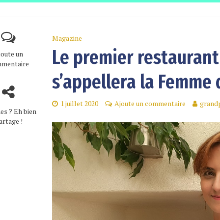
Magazine
Le premier restaurant 
joute un
mentaire
s’appellera la Femme
1 juillet 2020
Ajoute un commentaire
grand
es ? Eh bien
artage !