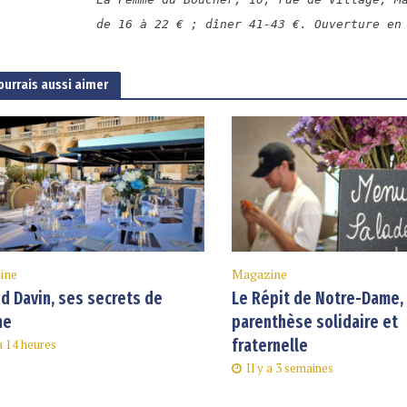
de 16 à 22 € ; dîner 41-43 €. Ouverture en
ourrais aussi aimer
ine
Magazine
d Davin, ses secrets de
Le Répit de Notre-Dame,
ne
parenthèse solidaire et
fraternelle
 a 14 heures
Il y a 3 semaines