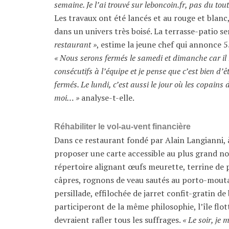
semaine. Je l’ai trouvé sur leboncoin.fr, pas du tout m
Les travaux ont été lancés et au rouge et blanc,
dans un univers très boisé. La terrasse-patio s
restaurant »
, estime la jeune chef qui annonce 5
« Nous serons fermés le samedi et dimanche car il
consécutifs à l’équipe et je pense que c’est bien d’
fermés. Le lundi, c’est aussi le jour où les copains
moi… »
analyse-t-elle.
Réhabiliter le vol-au-vent financière
Dans ce restaurant fondé par Alain Langianni, à
proposer une carte accessible au plus grand nom
répertoire alignant œufs meurette, terrine de 
câpres, rognons de veau sautés au porto-mout
persillade, effilochée de jarret confit-gratin d
participeront de la même philosophie, l’île flo
devraient rafler tous les suffrages.
« Le soir, je