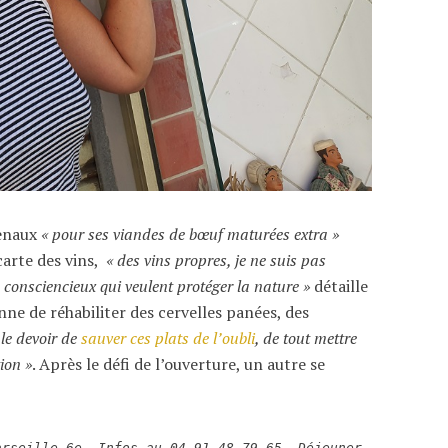
Denaux
« pour ses viandes de bœuf maturées extra »
carte des vins,
« des vins propres, je ne suis pas
 consciencieux qui veulent protéger la nature »
détaille
nne de réhabiliter des cervelles panées, des
le devoir de
sauver ces plats de l’oubli
, de tout mettre
ion »
. Après le défi de l’ouverture, un autre se
arseille 6e. Infos au 04 91 48 79 65. Déjeuner