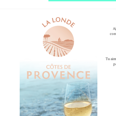
A
com
Tu aim
p