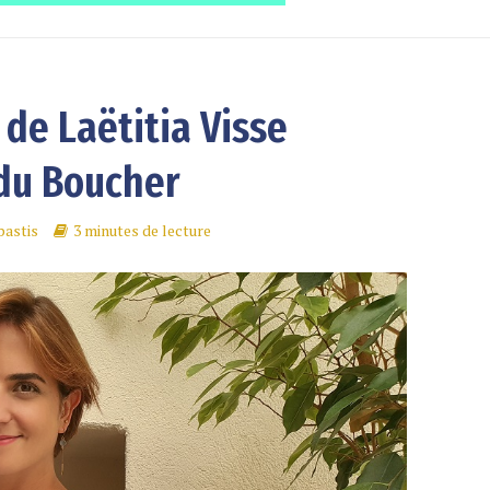
de Laëtitia Visse
 du Boucher
pastis
3 minutes de lecture