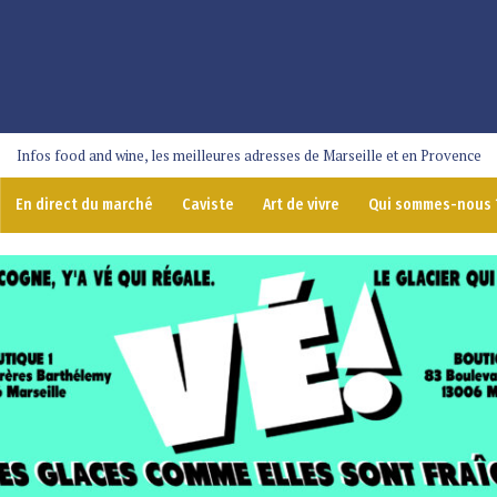
Infos food and wine, les meilleures adresses de Marseille et en Provence
En direct du marché
Caviste
Art de vivre
Qui sommes-nous 