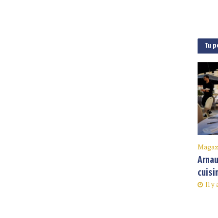
Tu p
Magaz
Arnau
cuisi
Il y