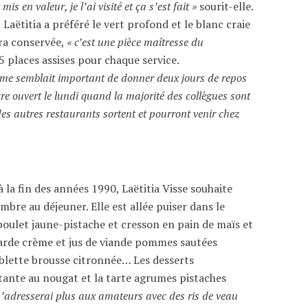
is en valeur, je l’ai visité et ça s’est fait »
sourit-elle.
 Laëtitia a préféré le vert profond et le blanc craie
era conservée,
« c’est une pièce maîtresse du
5 places assises pour chaque service.
 me semblait important de donner deux jours de repos
être ouvert le lundi quand la majorité des collègues sont
 des autres restaurants sortent et pourront venir chez
 la fin des années 1990, Laëtitia Visse souhaite
bre au déjeuner. Elle est allée puiser dans le
poulet jaune-pistache et cresson en pain de maïs et
arde crème et jus de viande pommes sautées
e blette brousse citronnée… Les desserts
ttante au nougat et la tarte agrumes pistaches
 m’adresserai plus aux amateurs avec des ris de veau