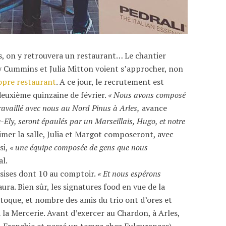
urs, on y retrouvera un restaurant… Le chantier
rry Cummins et Julia Mitton voient s’approcher, non
opre restaurant
. A ce jour, le recrutement est
 deuxième quinzaine de février.
« Nous avons composé
ravaillé avec nous au Nord Pinus à Arles,
avance
e-Ely, seront épaulés par un Marseillais, Hugo, et notre
imer la salle, Julia et Margot composeront, avec
si,
« une équipe composée de gens que nous
al.
ssises dont 10 au comptoir.
« Et nous espérons
Laura. Bien sûr, les signatures food en vue de la
toque, et nombre des amis du trio ont d’ores et
 à la Mercerie. Avant d’exercer au Chardon, à Arles,
x-Frenchie et passé un temps chez Fulgurances)