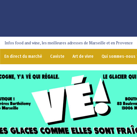
Infos food and wine, les meilleures adresses de Marseille et en Provence
En direct du marché
Caviste
Art de vivre
Qui sommes-nous 