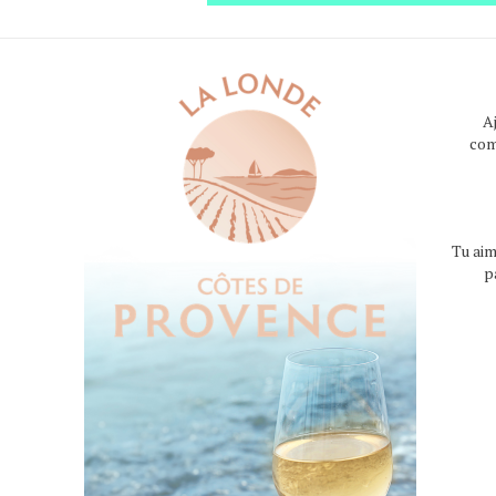
A
com
Tu aim
p