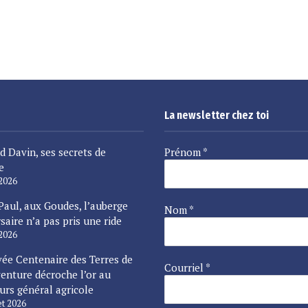
La newsletter chez toi
d Davin, ses secrets de
Prénom
*
e
 2026
Paul, aux Goudes, l’auberge
Nom
*
saire n’a pas pris une ride
 2026
vée Centenaire des Terres de
Courriel
*
enture décroche l’or au
urs général agricole
let 2026