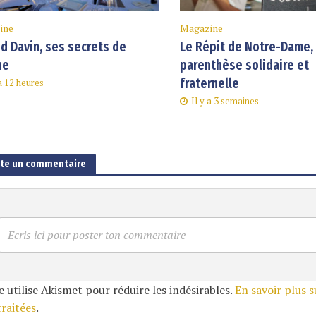
ine
Magazine
d Davin, ses secrets de
Le Répit de Notre-Dame,
ne
parenthèse solidaire et
fraternelle
 a 12 heures
Il y a 3 semaines
ute un commentaire
Ecris ici pour poster ton commentaire
e utilise Akismet pour réduire les indésirables.
En savoir plus 
traitées
.