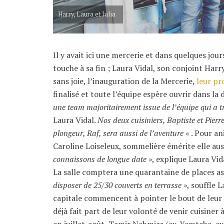
Harry, Laura et Julia
Il y avait ici une mercerie et dans quelques jo
touche à sa fin ; Laura Vidal, son conjoint Ha
sans joie, l’inauguration de la Mercerie,
leur pr
finalisé et toute l’équipe espère ouvrir dans la
une team majoritairement issue de l’équipe qui a t
Laura Vidal.
Nos deux cuisiniers, Baptiste et Pierr
plongeur, Raf, sera aussi de l’aventure «
. Pour an
Caroline Loiseleux, sommelière émérite elle aus
connaissons de longue date »
, explique Laura Vid
La salle comptera une quarantaine de places a
disposer de 25/30 couverts en terrasse »
, souffle 
capitale commencent à pointer le bout de leur 
déjà fait part de leur volonté de venir cuisiner
en juillet-août, Tamir Nahmias (ex-Yamtcha, e