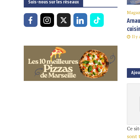
Suis-nous sur les réseaux
Magaz
Arnau
cuisi
Il y
Ajo
Ce sit
sont 