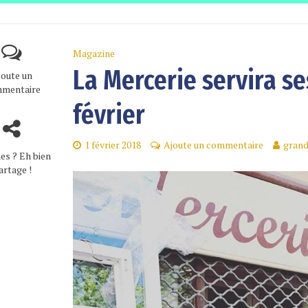
Magazine
La Mercerie servira se
joute un
mentaire
février
1 février 2018
Ajoute un commentaire
grand
es ? Eh bien
artage !