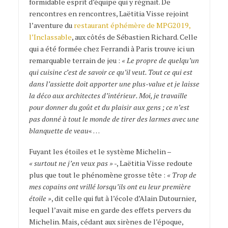
formidable esprit d’équipe qui y régnait. De
rencontres en rencontres, Laëtitia Visse rejoint
l’aventure du
restaurant éphémère de MPG2019,
l’Inclassable
, aux côtés de Sébastien Richard. Celle
qui a été formée chez Ferrandi à Paris trouve ici un
remarquable terrain de jeu :
« Le propre de quelqu’un
qui cuisine c’est de savoir ce qu’il veut. Tout ce qui est
dans l’assiette doit apporter une plus-value et je laisse
la déco aux architectes d’intérieur. Moi, je travaille
pour donner du goût et du plaisir aux gens ; ce n’est
pas donné à tout le monde de tirer des larmes avec une
blanquette de veau
« …
Fuyant les étoiles et le système Michelin –
« surtout ne j’en veux pas »
-, Laëtitia Visse redoute
plus que tout le phénomène grosse tête :
« Trop de
mes copains ont vrillé lorsqu’ils ont eu leur première
étoile »
, dit celle qui fut à l’école d’Alain Dutournier,
lequel l’avait mise en garde des effets pervers du
Michelin. Mais, cédant aux sirènes de l’époque,