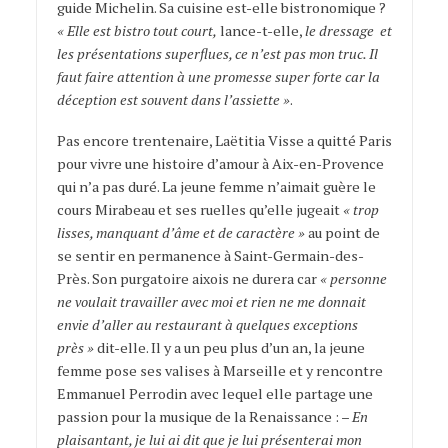
guide Michelin. Sa cuisine est-elle bistronomique ?
« Elle est bistro tout court,
lance-t-elle,
le dressage et
les présentations superflues, ce n’est pas mon truc. Il
faut faire attention à une promesse super forte car la
déception est souvent dans l’assiette »
.
Pas encore trentenaire, Laëtitia Visse a quitté Paris
pour vivre une histoire d’amour à Aix-en-Provence
qui n’a pas duré. La jeune femme n’aimait guère le
cours Mirabeau et ses ruelles qu’elle jugeait
« trop
lisses, manquant d’âme et de caractère »
au point de
se sentir en permanence à Saint-Germain-des-
Près. Son purgatoire aixois ne durera car
« personne
ne voulait travailler avec moi et rien ne me donnait
envie d’aller au restaurant à quelques exceptions
près »
dit-elle. Il y a un peu plus d’un an, la jeune
femme pose ses valises à Marseille et y rencontre
Emmanuel Perrodin avec lequel elle partage une
passion pour la musique de la Renaissance : –
En
plaisantant, je lui ai dit que je lui présenterai mon