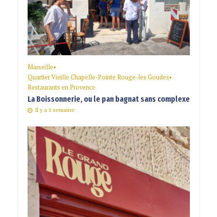
Marseille
•
Quartier Vieille Chapelle-Pointe Rouge-les Goudes
•
Restaurants en Provence
La Boissonnerie, ou le pan bagnat sans complexe
Il y a 1 semaine