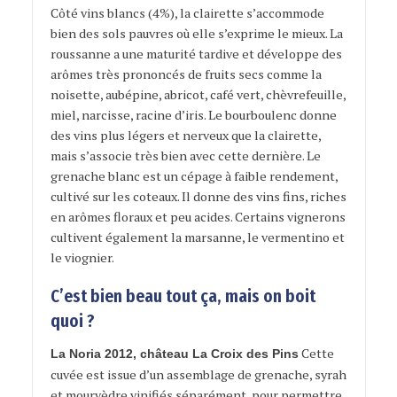
Côté vins blancs (4%), la clairette s’accommode
bien des sols pauvres où elle s’exprime le mieux. La
roussanne a une maturité tardive et développe des
arômes très prononcés de fruits secs comme la
noisette, aubépine, abricot, café vert, chèvrefeuille,
miel, narcisse, racine d’iris. Le bourboulenc donne
des vins plus légers et nerveux que la clairette,
mais s’associe très bien avec cette dernière. Le
grenache blanc est un cépage à faible rendement,
cultivé sur les coteaux. Il donne des vins fins, riches
en arômes floraux et peu acides. Certains vignerons
cultivent également la marsanne, le vermentino et
le viognier.
C’est bien beau tout ça, mais on boit
quoi ?
Cette
La Noria 2012, château La Croix des Pins
cuvée est issue d’un assemblage de grenache, syrah
et mourvèdre vinifiés séparément, pour permettre