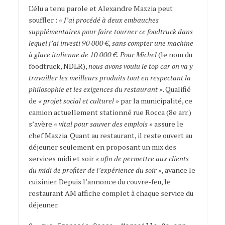
L’élu a tenu parole et Alexandre Mazzia peut
souffler :
« J’ai procédé à deux embauches
supplémentaires pour faire tourner ce foodtruck dans
lequel j’ai investi 90 000 €, sans compter une machine
à glace italienne de 10 000 €. Pour Michel
(le nom du
foodtruck, NDLR),
nous avons voulu le top car on va y
travailler les meilleurs produits tout en respectant la
philosophie et les exigences du restaurant »
. Qualifié
de
« projet social et culturel »
par la municipalité, ce
camion actuellement stationné rue Rocca (8e arr.)
s’avère
« vital pour sauver des emplois »
assure le
chef Mazzia. Quant au restaurant, il reste ouvert au
déjeuner seulement en proposant un mix des
services midi et soir
« afin de permettre aux clients
du midi de profiter de l’expérience du soir »
, avance le
cuisinier. Depuis l’annonce du couvre-feu, le
restaurant AM affiche complet à chaque service du
déjeuner.
le foodtruck d’Alexandre Mazzia