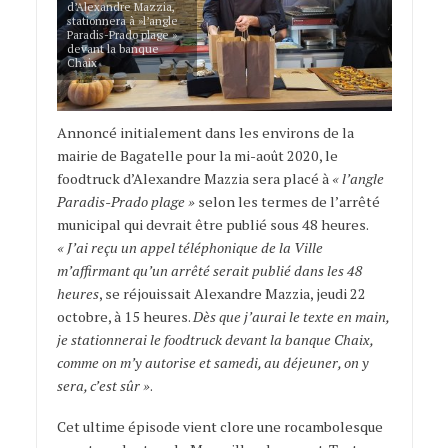
d’Alexandre Mazzia,
stationnera à »l’angle
Paradis-Prado plage »
devant la banque
Chaix
Annoncé initialement dans les environs de la
mairie de Bagatelle pour la mi-août 2020, le
foodtruck d’Alexandre Mazzia sera placé à
« l’angle
Paradis-Prado plage »
selon les termes de l’arrêté
municipal qui devrait être publié sous 48 heures.
« J’ai reçu un appel téléphonique de la Ville
m’affirmant qu’un arrêté serait publié dans les 48
heures
, se réjouissait Alexandre Mazzia, jeudi 22
octobre, à 15 heures.
Dès que j’aurai le texte en main,
je stationnerai le foodtruck devant la banque Chaix,
comme on m’y autorise et samedi, au déjeuner, on y
sera, c’est sûr »
.
Cet ultime épisode vient clore une rocambolesque