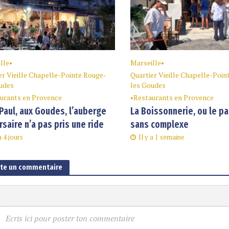
lle
•
Marseille
•
er Vieille Chapelle-Pointe Rouge-
Quartier Vieille Chapelle-Poin
udes
les Goudes
urants en Provence
•
Restaurants en Provence
Paul, aux Goudes, l’auberge
La Boissonnerie, ou le p
rsaire n’a pas pris une ride
sans complexe
a 4 jours
Il y a 1 semaine
ute un commentaire
Ecris ici pour poster ton commentaire