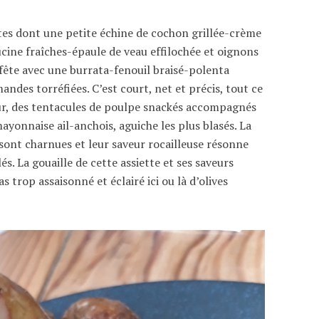
ttes dont une petite échine de cochon grillée-crème
tucine fraîches-épaule de veau effilochée et oignons
a fête avec une burrata-fenouil braisé-polenta
des torréfiées. C’est court, net et précis, tout ce
 jour, des tentacules de poulpe snackés accompagnés
yonnaise ail-anchois, aguiche les plus blasés. La
 sont charnues et leur saveur rocailleuse résonne
és. La gouaille de cette assiette et ses saveurs
trop assaisonné et éclairé ici ou là d’olives