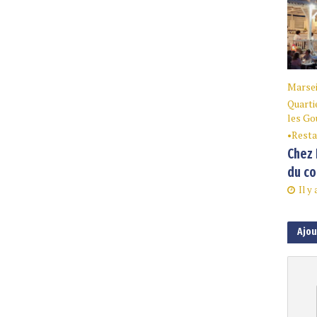
Marsei
Quarti
les Go
•
Resta
Chez 
du co
Il y 
Ajo