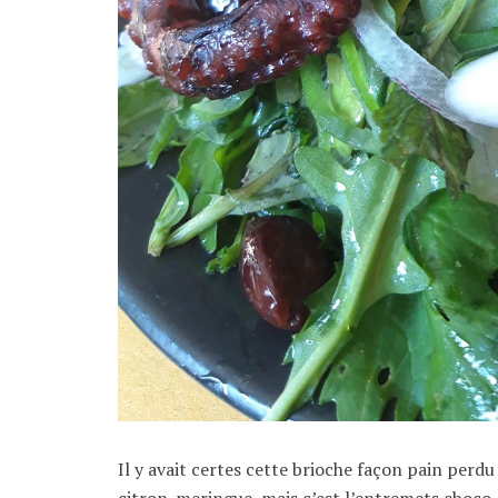
Il y avait certes cette brioche façon pain perdu
citron-meringue, mais c’est l’entremets choco-n