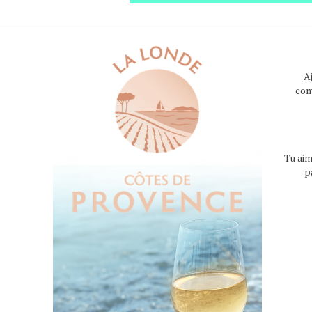
A
com
Tu aim
p