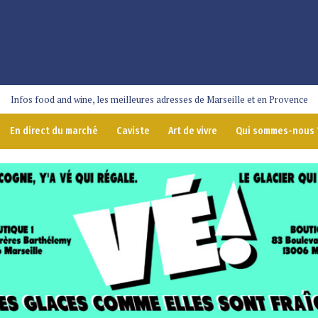
Infos food and wine, les meilleures adresses de Marseille et en Provence
En direct du marché
Caviste
Art de vivre
Qui sommes-nous 