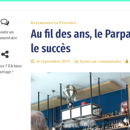
Restaurants en Provence
Au fil des ans, le Parp
joute un
mentaire
le succès
16 septembre 2019
Ajoute un commentaire
es ? Eh bien
artage !