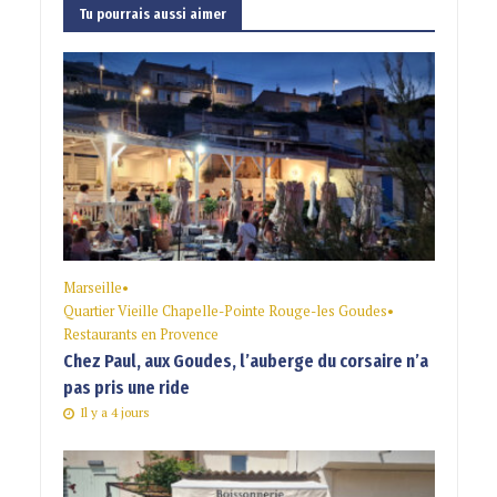
Tu pourrais aussi aimer
Marseille
•
Quartier Vieille Chapelle-Pointe Rouge-les Goudes
•
Restaurants en Provence
Chez Paul, aux Goudes, l’auberge du corsaire n’a
pas pris une ride
Il y a 4 jours