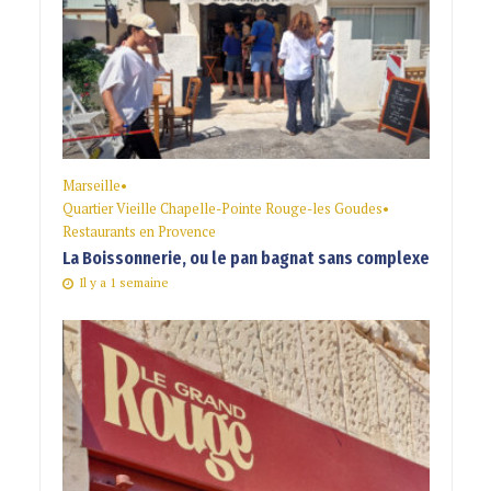
Marseille
•
Quartier Vieille Chapelle-Pointe Rouge-les Goudes
•
Restaurants en Provence
La Boissonnerie, ou le pan bagnat sans complexe
Il y a 1 semaine