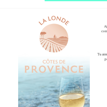
A
com
Tu aim
p