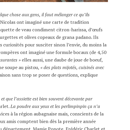
que chose aux gens, il faut mélanger ce qu’ils
t Nicolas ont imaginé une carte de tradition
nquette de veau condiment citron-harissa, d’œufs
rgettes et olives copeaux de grana padano. Ils
 curiosités pour susciter sinon l’envie, du moins la
compères ont imaginé une formule bocaux (de 4,50
ssurantes »
elles aussi, une daube de joue de boeuf,
ne soupe au pistou,
« des plats mijotés, cuisinés avec
maison sans trop se poser de questions, explique
et que l’assiette est bien souvent décevante par
rlet.
La poudre aux yeux et les perlimpinpin ça n’a
ices à la région aubagnaise mais, conscients de la
deux amis comptent bien dès la première année
du département. Mamie Popote, Frédéric Charlet et