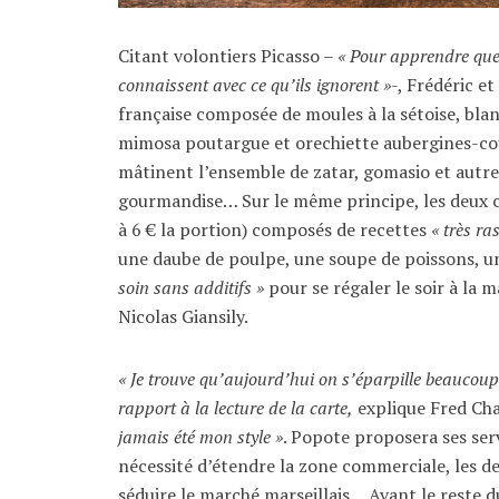
Citant volontiers Picasso –
« Pour apprendre quel
connaissent avec ce qu’ils ignorent »
-, Frédéric e
française composée de moules à la sétoise, bla
mimosa poutargue et orechiette aubergines-cou
mâtinent l’ensemble de zatar, gomasio et autres
gourmandise… Sur le même principe, les deux 
à 6 € la portion) composés de recettes
« très ra
une daube de poulpe, une soupe de poissons, u
soin sans additifs »
pour se régaler le soir à la 
Nicolas Giansily.
« Je trouve qu’aujourd’hui on s’éparpille beaucoup 
rapport à la lecture de la carte,
explique Fred Cha
jamais été mon style »
. Popote proposera ses serv
nécessité d’étendre la zone commerciale, les 
séduire le marché marseillais… Avant le reste 