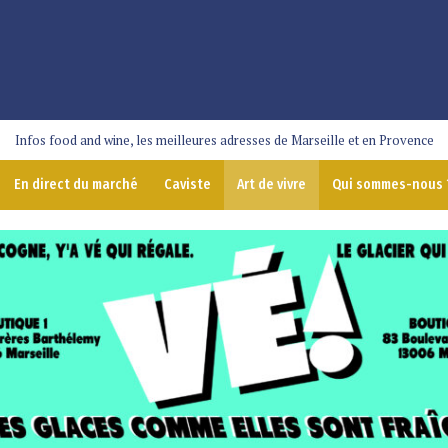
Infos food and wine, les meilleures adresses de Marseille et en Provence
En direct du marché
Caviste
Art de vivre
Qui sommes-nous 