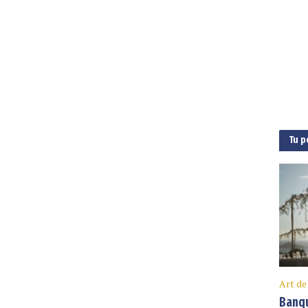
Tu p
Art de
Banqu