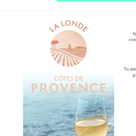
A
com
Tu aim
p