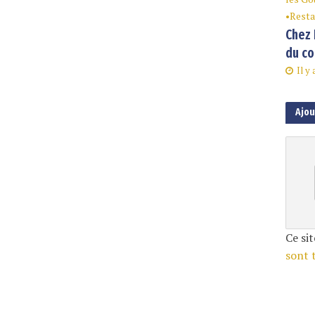
•
Resta
Chez 
du co
Il y 
Ajo
Ce sit
sont 