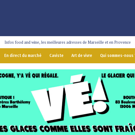
Infos food and wine, les meilleures adresses de Marseille et en Provence
En direct du marché
Caviste
Art de vivre
Qui sommes-nous 