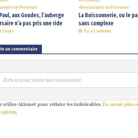
urants en Provence
•
Restaurants en Provence
Paul, aux Goudes, l’auberge
La Boissonnerie, ou le p
rsaire n’a pas pris une ride
sans complexe
a 3 jours
Il y a 1 semaine
ute un commentaire
Ecris ici pour poster ton commentaire
e utilise Akismet pour réduire les indésirables.
En savoir plus 
traitées
.