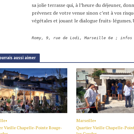
sa jolie terrasse qui, à l’heure du déjeuner, do
prévenez de votre venue sinon c’est à vos risqu
végétales et jouant le dialogue fruits-légumes.
Romy, 9, rue de Lodi, Marseille 6e ; infos
ourrais aussi aimer
lle
•
Marseille
•
er Vieille Chapelle-Pointe Rouge-
Quartier Vieille Chapelle-Poin
udes
les Goudes