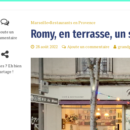
Marseille
•
Restaurants en Provence
Romy, en terrasse, un s
joute un
mentaire
28 août 2022
Ajoute un commentaire
grandp
es ? Eh bien
artage !