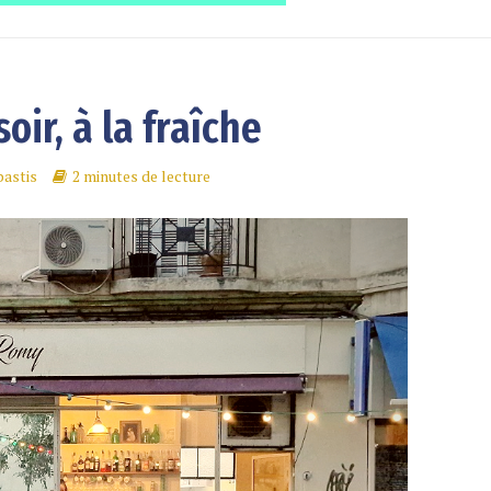
oir, à la fraîche
astis
2 minutes de lecture