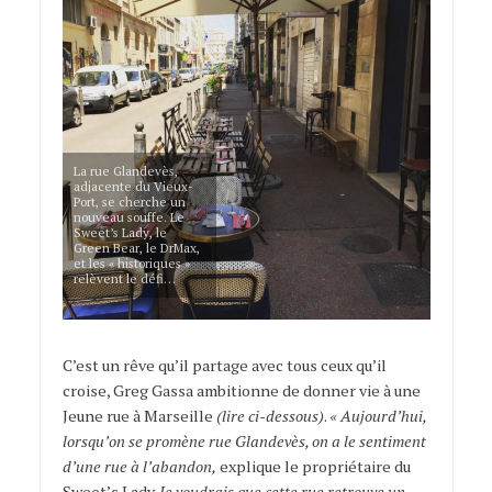
La rue Glandevès,
adjacente du Vieux-
Port, se cherche un
nouveau souffe. Le
Sweet’s Lady, le
Green Bear, le DrMax,
et les « historiques »
relèvent le défi…
C’est un rêve qu’il partage avec tous ceux qu’il
croise, Greg Gassa ambitionne de donner vie à une
Jeune rue à Marseille
(lire ci-dessous)
.
« Aujourd’hui,
lorsqu’on se promène rue Glandevès, on a le sentiment
d’une rue à l’abandon,
explique le propriétaire du
Sweet’s Lady.
Je voudrais que cette rue retrouve un