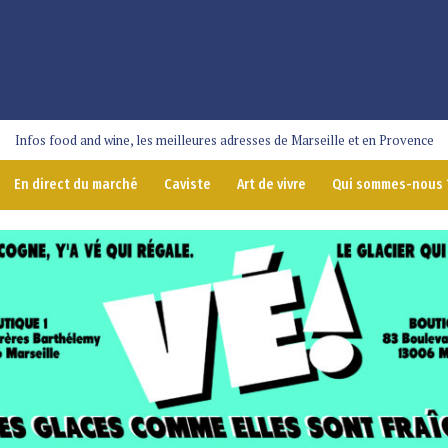
Infos food and wine, les meilleures adresses de Marseille et en Provence
En direct du marché
Caviste
Art de vivre
Qui sommes-nous 