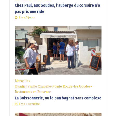
Chez Paul, aux Goudes, l’auberge du corsaire n’a
pas pris une ride
Il y a 5 jours
Marseille
•
Quartier Vieille Chapelle-Pointe Rouge-les Goudes
•
Restaurants en Provence
La Boissonnerie, ou le pan bagnat sans complexe
Il y a 1 semaine