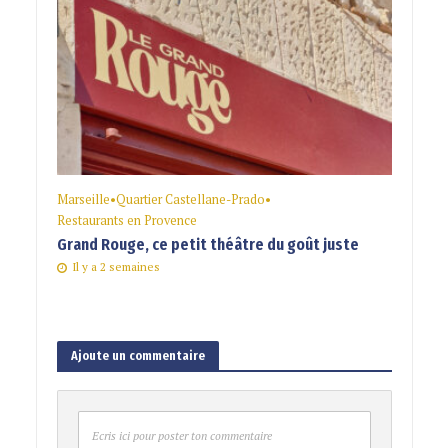
Marseille
•
Quartier Castellane-Prado
•
Restaurants en Provence
Grand Rouge, ce petit théâtre du goût juste
Il y a 2 semaines
Ajoute un commentaire
Ecris ici pour poster ton commentaire