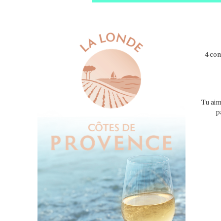
4 co
Tu aim
p