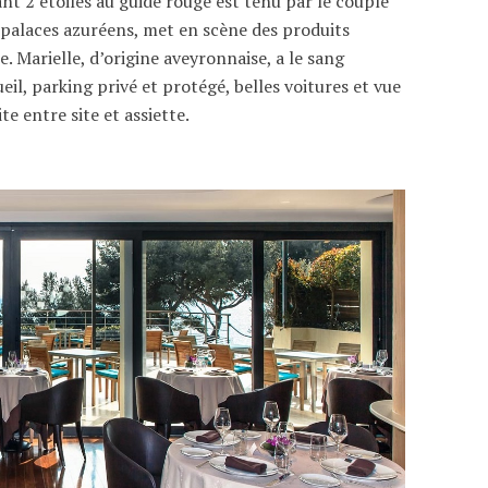
rant 2 étoiles au guide rouge est tenu par le couple
e palaces azuréens, met en scène des produits
 Marielle, d’origine aveyronnaise, a le sang
ueil, parking privé et protégé, belles voitures et vue
e entre site et assiette.