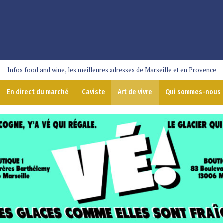
Infos food and wine, les meilleures adresses de Marseille et en Provence
En direct du marché
Caviste
Art de vivre
Qui sommes-nous 