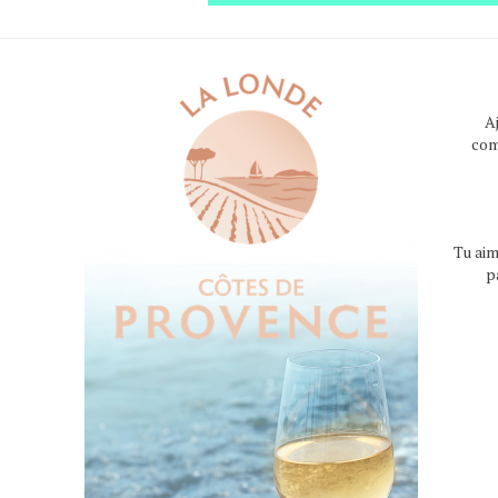
A
com
Tu aim
p