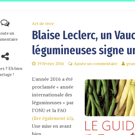
Art de vivre
Blaise Leclerc, un Vau
joute un
mentaire
légumineuses signe u
19 février 2016
Ajoute un commentaire
gran
es ? Eh bien
artage !
L’année 2016 a été
proclamée « année
internationale des
légumineuses » par
l’ONU et la FAO
(lire également ici)
.
Une mise en avant
bien