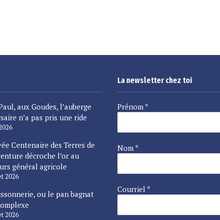
La newsletter chez toi
Paul, aux Goudes, l’auberge
Prénom
*
saire n’a pas pris une ride
 2026
vée Centenaire des Terres de
Nom
*
enture décroche l’or au
urs général agricole
let 2026
Courriel
*
issonnerie, ou le pan bagnat
complexe
let 2026