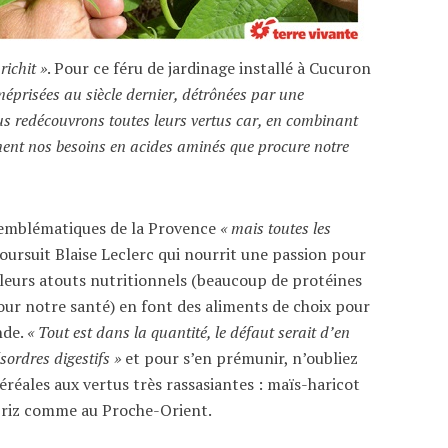
richit »
. Pour ce féru de jardinage installé à Cucuron
méprisées au siècle dernier, détrônées par une
s redécouvrons toutes leurs vertus car, en combinant
ent nos besoins en acides aminés que procure notre
s emblématiques de la Provence
« mais toutes les
oursuit Blaise Leclerc qui nourrit une passion pour
 leurs atouts nutritionnels (beaucoup de protéines
pour notre santé) en font des aliments de choix pour
nde.
« Tout est dans la quantité, le défaut serait d’en
ordres digestifs »
et pour s’en prémunir, n’oubliez
réales aux vertus très rassasiantes : maïs-haricot
-riz comme au Proche-Orient.