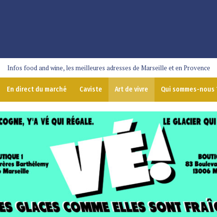
Infos food and wine, les meilleures adresses de Marseille et en Provence
En direct du marché
Caviste
Art de vivre
Qui sommes-nous 