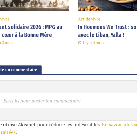
 vivre
Art de vivre
et solidaire 2026 : MPG au
In Houmous We Trust : so
 cœur à la Bonne Mère
avec le Liban, Yalla !
 a 2 mois
Il y a 3 mois
ute un commentaire
Ecris ici pour poster ton commentaire
e utilise Akismet pour réduire les indésirables.
En savoir plus 
traitées
.