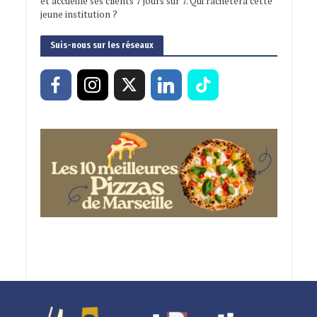
et accueille ses clients 7 jours sur 7. Qui rachètera cette
jeune institution ?
Suis-nous sur les réseaux