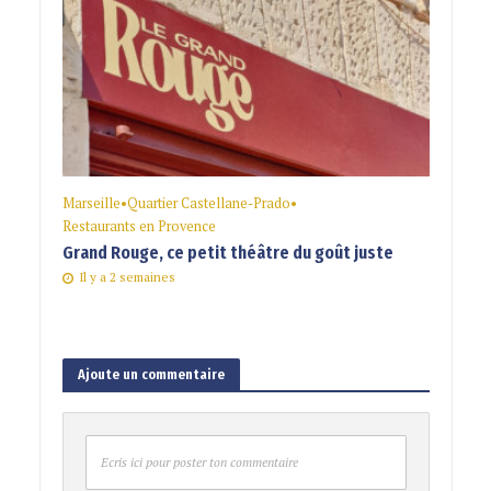
Marseille
•
Quartier Castellane-Prado
•
Restaurants en Provence
Grand Rouge, ce petit théâtre du goût juste
Il y a 2 semaines
Ajoute un commentaire
Ecris ici pour poster ton commentaire