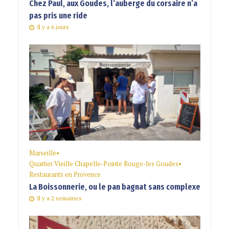
Chez Paul, aux Goudes, l’auberge du corsaire n’a
pas pris une ride
Il y a 6 jours
Marseille
•
Quartier Vieille Chapelle-Pointe Rouge-les Goudes
•
Restaurants en Provence
La Boissonnerie, ou le pan bagnat sans complexe
Il y a 2 semaines