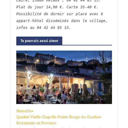
Caire, 13880 Velaux ; 04 42 44 85 15.
Plat du jour 14,90 €. Carte 35-40 €.
Possibilité de dormir sur place avec 6
appart-hôtel disséminés dans le village,
infos au 04 42 44 85 15.
Tu pourrais aussi aimer
Marseille
•
Quartier Vieille Chapelle-Pointe Rouge-les Goudes
•
Restaurants en Provence