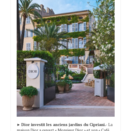
►
Dior investit les anciens jardins du Cipriani.-
La
maison Dior a ouvert « Monsieur Dior » et son « Café