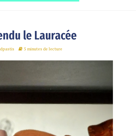
endu le Lauracée
dpastis
5 minutes de lecture