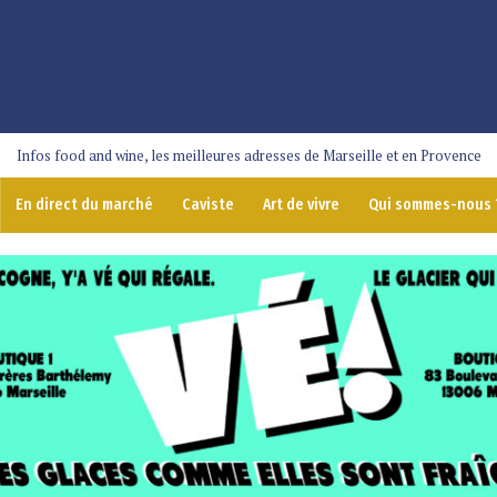
Infos food and wine, les meilleures adresses de Marseille et en Provence
En direct du marché
Caviste
Art de vivre
Qui sommes-nous 