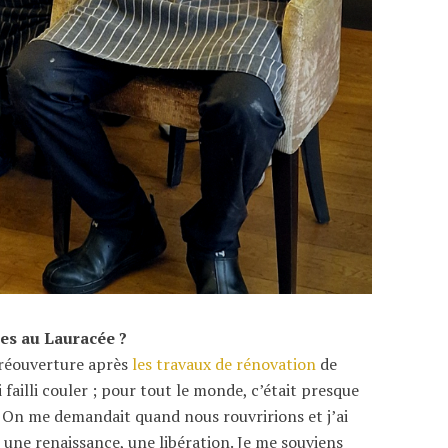
ies au Lauracée ?
a réouverture après
les travaux de rénovation
de
 failli couler ; pour tout le monde, c’était presque
. On me demandait quand nous rouvririons et j’ai
une renaissance, une libération. Je me souviens