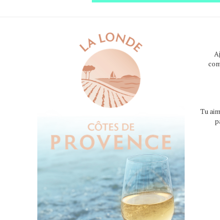
A
com
Tu aim
p