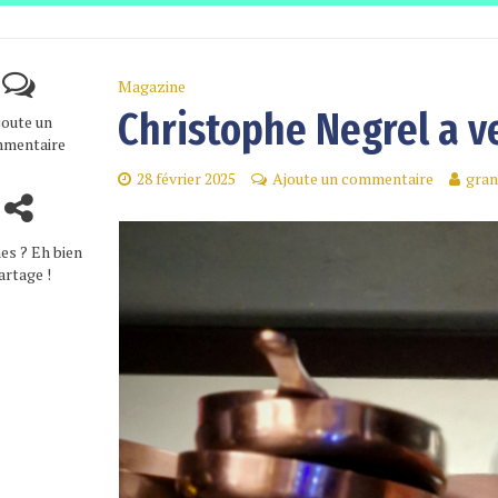
Magazine
Christophe Negrel a v
joute un
mentaire
28 février 2025
Ajoute un commentaire
gran
es ? Eh bien
artage !