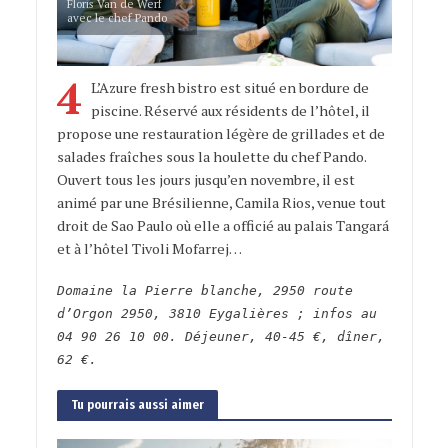
Floris Van de Werf
avec le chef Pando
4
L’Azure fresh bistro est situé en bordure de
piscine. Réservé aux résidents de l’hôtel, il
propose une restauration légère de grillades et de
salades fraîches sous la houlette du chef Pando.
Ouvert tous les jours jusqu’en novembre, il est
animé par une Brésilienne, Camila Rios, venue tout
droit de Sao Paulo où elle a officié au palais Tangará
et à l’hôtel Tivoli Mofarrej…
Domaine la Pierre blanche, 2950 route
d’Orgon 2950, 3810 Eygalières ; infos au
04 90 26 10 00. Déjeuner, 40-45 €, dîner,
62 €.
Tu pourrais aussi aimer