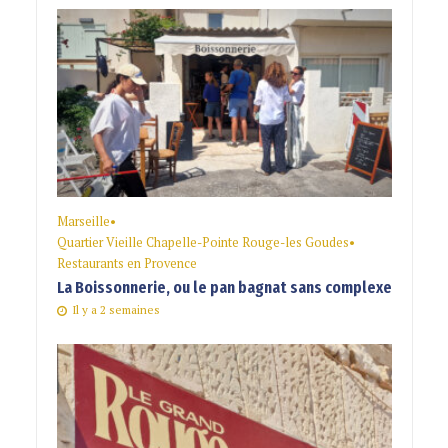
Marseille
•
Quartier Vieille Chapelle-Pointe Rouge-les Goudes
•
Restaurants en Provence
La Boissonnerie, ou le pan bagnat sans complexe
Il y a 2 semaines