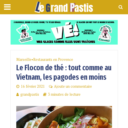
Marseille
•
Restaurants en Provence
Le Flocon de thé : tout comme au
Vietnam, les pagodes en moins
16 février 2021
Ajoute un commentaire
grandpastis
3 minutes de lecture