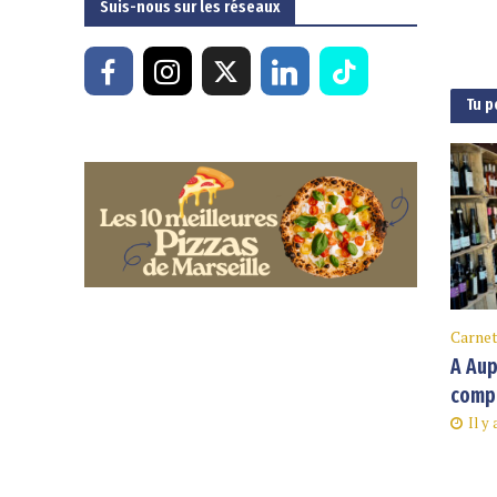
Suis-nous sur les réseaux
Tu p
Carnet
A Aup
compt
Il y