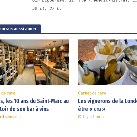
Gin Bigourdan, 12, rue Frédéric-Mistral, 1
50 cl, 37 €.
ourrais aussi aimer
 de cave
Carnet de cave
s, les 10 ans du Saint-Marc au
Les vignerons de la Lond
oir de son bar à vins
être « cru »
 a 4 semaines
Il y a 1 mois