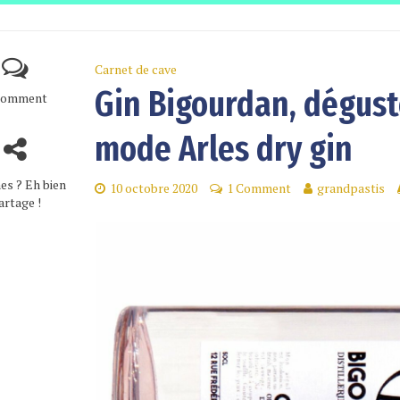
Carnet de cave
Gin Bigourdan, dégus
Comment
mode Arles dry gin
es ? Eh bien
10 octobre 2020
1 Comment
grandpastis
artage !