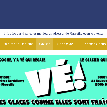
Infos food and wine, les meilleures adresses de Marseille et en Provence
En direct du marché
Caviste
Art de vivre
Qui sommes-nous 