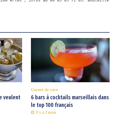
3200 Arles ; infos au 06 85 03 71 05. Bouteille
Carnet de cave
e veulent
6 bars à cocktails marseillais dans
le top 100 français
Il y a 2 mois