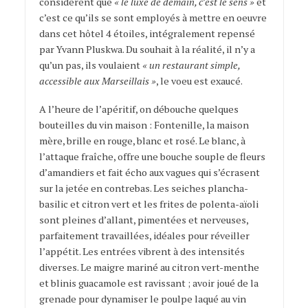
considèrent que
« le luxe de demain, c’est le sens »
et
c’est ce qu’ils se sont employés à mettre en oeuvre
dans cet hôtel 4 étoiles, intégralement repensé
par Yvann Pluskwa. Du souhait à la réalité, il n’y a
qu’un pas, ils voulaient
« un restaurant simple,
accessible aux Marseillais »
, le voeu est exaucé.
A l’heure de l’apéritif, on débouche quelques
bouteilles du vin maison : Fontenille, la maison
mère, brille en rouge, blanc et rosé. Le blanc, à
l’attaque fraîche, offre une bouche souple de fleurs
d’amandiers et fait écho aux vagues qui s’écrasent
sur la jetée en contrebas. Les seiches plancha-
basilic et citron vert et les frites de polenta-aïoli
sont pleines d’allant, pimentées et nerveuses,
parfaitement travaillées, idéales pour réveiller
l’appétit. Les entrées vibrent à des intensités
diverses. Le maigre mariné au citron vert-menthe
et blinis guacamole est ravissant ; avoir joué de la
grenade pour dynamiser le poulpe laqué au vin