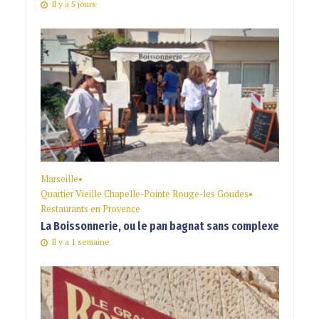
Il y a 5 jours
Marseille
•
Quartier Vieille Chapelle-Pointe Rouge-les Goudes
•
Restaurants en Provence
La Boissonnerie, ou le pan bagnat sans complexe
Il y a 1 semaine