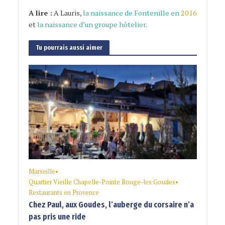
A lire :
A Lauris,
la naissance de Fontenille en
2016
et
la naissance d’un groupe hôtelier
.
Tu pourrais aussi aimer
Marseille
•
Quartier Vieille Chapelle-Pointe Rouge-les Goudes
•
Restaurants en Provence
Chez Paul, aux Goudes, l’auberge du corsaire n’a
pas pris une ride