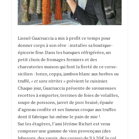
Lionel Guarnaccia a mis à profit ce temps pour
donner corps à son rêve : installer sa boutique-
épicerie fine. Dans les banques réfrigérées, un
petit choix de fromages fermiers et des
charcuteries maison qui font la fierté de ce corse-
sicilien : lonzo, coppa, jambon blanc aux herbes ou
truffé,
« et sans nitrites »
prévient le cuisinier.
Chaque jour, Guarnaccia présente de savoureuses
recettes à emporter, terrines de foies de volailles,
soupe de poissons, jarret de porc braisé, épaule
d’agneau confite et ses fameux croque aux truffes
dont il fabrique lui-même le pain de mie !
Sur les étagères, l’ami Jérôme Richet est venu
composer une gamme de vins provençaux (des
luberons, des varois, des corses) de 9 à 20 € le col,