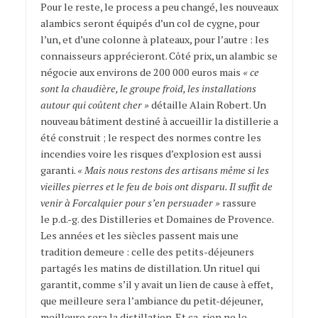
Pour le reste, le process a peu changé, les nouveaux
alambics seront équipés d’un col de cygne, pour
l’un, et d’une colonne à plateaux, pour l’autre : les
connaisseurs apprécieront. Côté prix, un alambic se
négocie aux environs de 200 000 euros mais
« ce
sont la chaudière, le groupe froid, les installations
autour qui coûtent cher »
détaille Alain Robert. Un
nouveau bâtiment destiné à accueillir la distillerie a
été construit ; le respect des normes contre les
incendies voire les risques d’explosion est aussi
garanti.
« Mais nous restons des artisans même si les
vieilles pierres et le feu de bois ont disparu. Il suffit de
venir à Forcalquier pour s’en persuader »
rassure
le p.d.-g. des Distilleries et Domaines de Provence.
Les années et les siècles passent mais une
tradition demeure : celle des petits-déjeuners
partagés les matins de distillation. Un rituel qui
garantit, comme s’il y avait un lien de cause à effet,
que meilleure sera l’ambiance du petit-déjeuner,
meilleure sera la distillation. Et ça, rien ne le