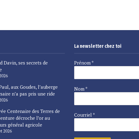
La newsletter chez toi
d Davin, ses secrets de
Prénom
*
e
 2026
Paul, aux Goudes, l’auberge
Nom
*
saire n’a pas pris une ride
 2026
vée Centenaire des Terres de
Courriel
*
enture décroche l’or au
urs général agricole
let 2026