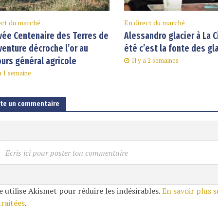
ect du marché
En direct du marché
vée Centenaire des Terres de
Alessandro glacier à La C
enture décroche l’or au
été c’est la fonte des gl
urs général agricole
Il y a 2 semaines
 a 1 semaine
ute un commentaire
Ecris ici pour poster ton commentaire
e utilise Akismet pour réduire les indésirables.
En savoir plus 
traitées
.