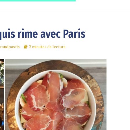
uis rime avec Paris
randpastis
2 minutes de lecture