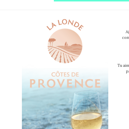
A
com
Tu aim
p