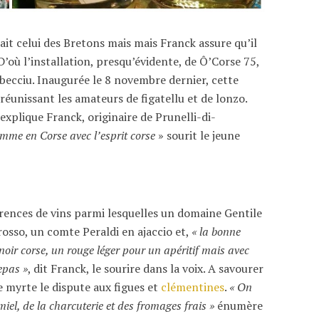
ait celui des Bretons mais mais Franck assure qu’il
D’où l’installation, presqu’évidente, de Ô’Corse 75,
Libecciu. Inaugurée le 8 novembre dernier, cette
réunissant les amateurs de figatellu et de lonzo.
explique Franck, originaire de Prunelli-di-
omme en Corse avec l’esprit corse
» sourit le jeune
érences de vins parmi lesquelles un domaine Gentile
osso, un comte Peraldi en ajaccio et,
« la bonne
oir corse, un rouge léger pour un apéritif mais avec
epas »
, dit Franck, le sourire dans la voix. A savourer
de myrte le dispute aux figues et
clémentines
.
« On
iel, de la charcuterie et des fromages frais »
énumère