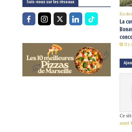
Suis-nous sur les réseaux
En dir
La cu
Bonav
conco
Il y
Ajo
Ce sit
sont 