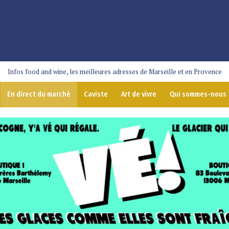
Infos food and wine, les meilleures adresses de Marseille et en Provence
En direct du marché
Caviste
Art de vivre
Qui sommes-nous 