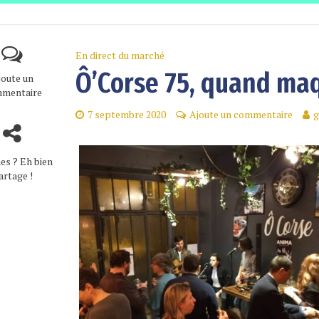
En direct du marché
Ô’Corse 75, quand maq
joute un
mentaire
7 septembre 2020
Ajoute un commentaire
g
es ? Eh bien
artage !