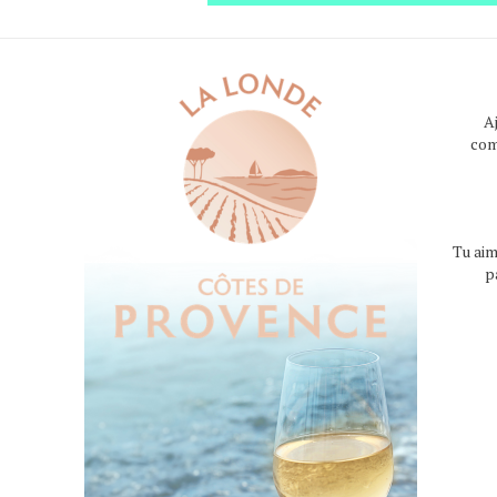
A
com
Tu aim
p