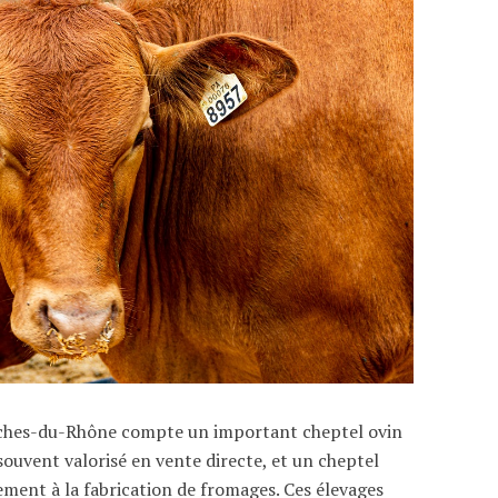
ches-du-Rhône compte un important cheptel ovin
souvent valorisé en vente directe, et un cheptel
ement à la fabrication de fromages. Ces élevages