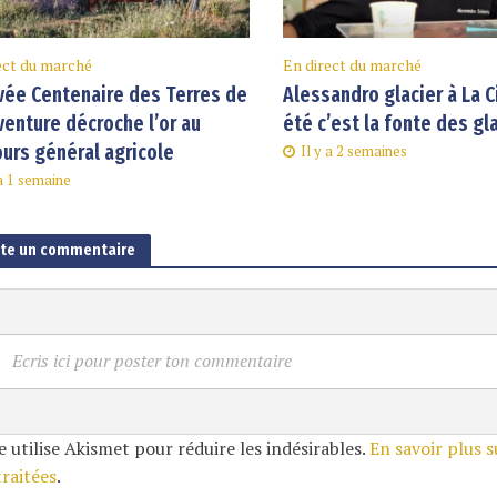
ect du marché
En direct du marché
vée Centenaire des Terres de
Alessandro glacier à La C
enture décroche l’or au
été c’est la fonte des gl
urs général agricole
Il y a 2 semaines
 a 1 semaine
ute un commentaire
Ecris ici pour poster ton commentaire
e utilise Akismet pour réduire les indésirables.
En savoir plus 
traitées
.