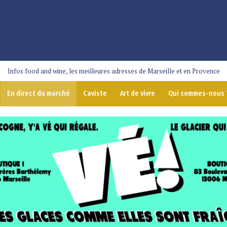
Infos food and wine, les meilleures adresses de Marseille et en Provence
En direct du marché
Caviste
Art de vivre
Qui sommes-nous 