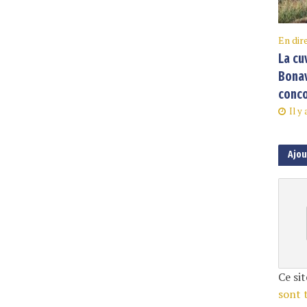
En dir
La cu
Bonav
conco
Il y
Ajo
Ce sit
sont 