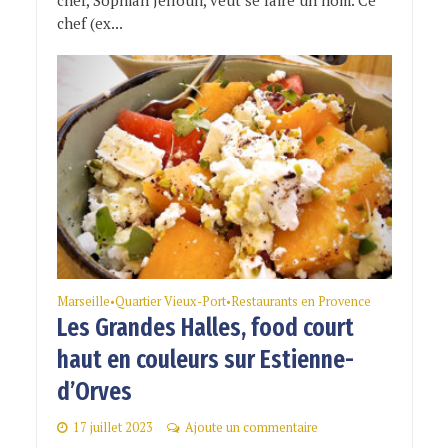
chef, Sophian Jellouli, veut se faire un nom. Ce
chef (ex...
Marseille
Quartier Vieux-Port
Restaurants en Provence
•
•
Les Grandes Halles, food court
haut en couleurs sur Estienne-
d’Orves
17 juillet 2023
Ajoute un commentaire