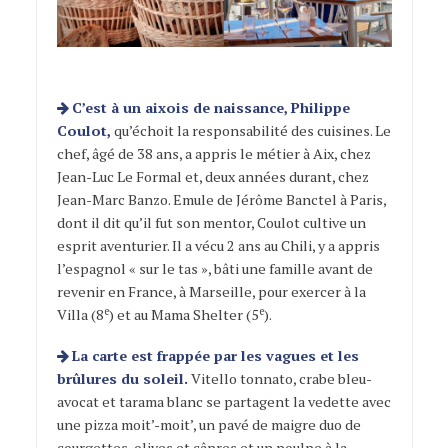
C’est à un aixois de naissance, Philippe
Coulot,
qu’échoit la responsabilité des cuisines. Le
chef, âgé de 38 ans, a appris le métier à Aix, chez
Jean-Luc Le Formal et, deux années durant, chez
Jean-Marc Banzo. Emule de Jérôme Banctel à Paris,
dont il dit qu’il fut son mentor, Coulot cultive un
esprit aventurier. Il a vécu 2 ans au Chili, y a appris
l’espagnol « sur le tas », bâti une famille avant de
revenir en France, à Marseille, pour exercer à la
e
e
Villa (8
) et au Mama Shelter (5
).
La carte est frappée par les vagues et les
brûlures du soleil.
Vitello tonnato, crabe bleu-
avocat et tarama blanc se partagent la vedette avec
une pizza moit’-moit’, un pavé de maigre duo de
courgettes-olives et câpres et un poulpe à la