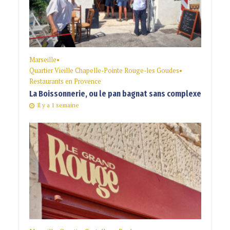
Marseille
•
Quartier Vieille Chapelle-Pointe Rouge-les Goudes
•
Restaurants en Provence
La Boissonnerie, ou le pan bagnat sans complexe
Il y a 1 semaine