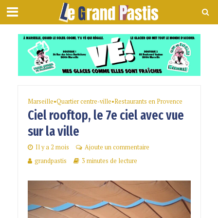
Marseille
•
Quartier centre-ville
•
Restaurants en Provence
Ciel rooftop, le 7e ciel avec vue
sur la ville
Il y a 2 mois
Ajoute un commentaire
grandpastis
3 minutes de lecture