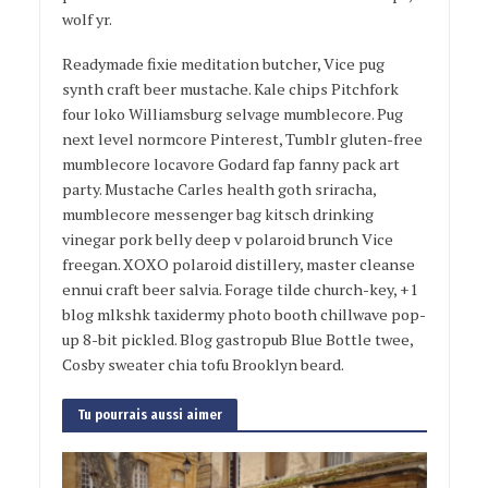
wolf yr.
Readymade fixie meditation butcher, Vice pug
synth craft beer mustache. Kale chips Pitchfork
four loko Williamsburg selvage mumblecore. Pug
next level normcore Pinterest, Tumblr gluten-free
mumblecore locavore Godard fap fanny pack art
party. Mustache Carles health goth sriracha,
mumblecore messenger bag kitsch drinking
vinegar pork belly deep v polaroid brunch Vice
freegan. XOXO polaroid distillery, master cleanse
ennui craft beer salvia. Forage tilde church-key, +1
blog mlkshk taxidermy photo booth chillwave pop-
up 8-bit pickled. Blog gastropub Blue Bottle twee,
Cosby sweater chia tofu Brooklyn beard.
Tu pourrais aussi aimer