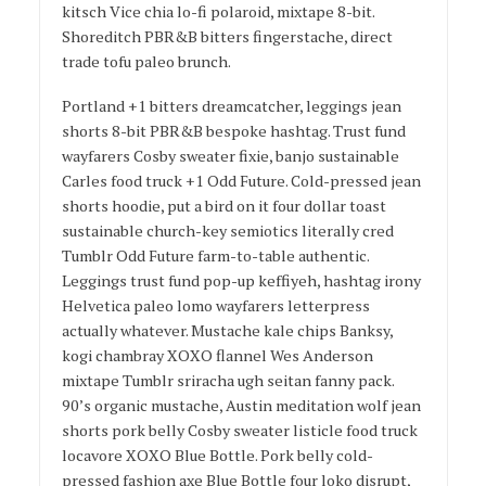
kitsch Vice chia lo-fi polaroid, mixtape 8-bit.
Shoreditch PBR&B bitters fingerstache, direct
trade tofu paleo brunch.
Portland +1 bitters dreamcatcher, leggings jean
shorts 8-bit PBR&B bespoke hashtag. Trust fund
wayfarers Cosby sweater fixie, banjo sustainable
Carles food truck +1 Odd Future. Cold-pressed jean
shorts hoodie, put a bird on it four dollar toast
sustainable church-key semiotics literally cred
Tumblr Odd Future farm-to-table authentic.
Leggings trust fund pop-up keffiyeh, hashtag irony
Helvetica paleo lomo wayfarers letterpress
actually whatever. Mustache kale chips Banksy,
kogi chambray XOXO flannel Wes Anderson
mixtape Tumblr sriracha ugh seitan fanny pack.
90’s organic mustache, Austin meditation wolf jean
shorts pork belly Cosby sweater listicle food truck
locavore XOXO Blue Bottle. Pork belly cold-
pressed fashion axe Blue Bottle four loko disrupt,