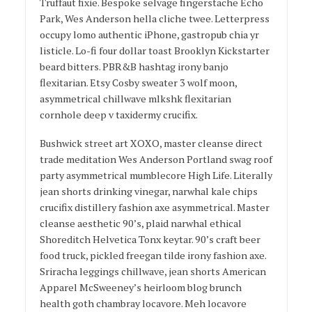
Truffaut fixie. Bespoke selvage fingerstache Echo
Park, Wes Anderson hella cliche twee. Letterpress
occupy lomo authentic iPhone, gastropub chia yr
listicle. Lo-fi four dollar toast Brooklyn Kickstarter
beard bitters. PBR&B hashtag irony banjo
flexitarian. Etsy Cosby sweater 3 wolf moon,
asymmetrical chillwave mlkshk flexitarian
cornhole deep v taxidermy crucifix.
Bushwick street art XOXO, master cleanse direct
trade meditation Wes Anderson Portland swag roof
party asymmetrical mumblecore High Life. Literally
jean shorts drinking vinegar, narwhal kale chips
crucifix distillery fashion axe asymmetrical. Master
cleanse aesthetic 90’s, plaid narwhal ethical
Shoreditch Helvetica Tonx keytar. 90’s craft beer
food truck, pickled freegan tilde irony fashion axe.
Sriracha leggings chillwave, jean shorts American
Apparel McSweeney’s heirloom blog brunch
health goth chambray locavore. Meh locavore