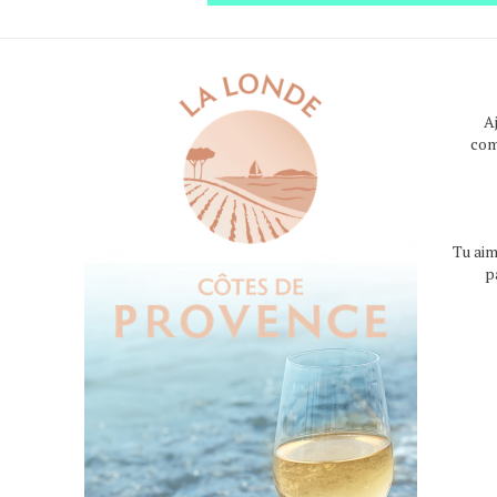
A
com
Tu aim
p