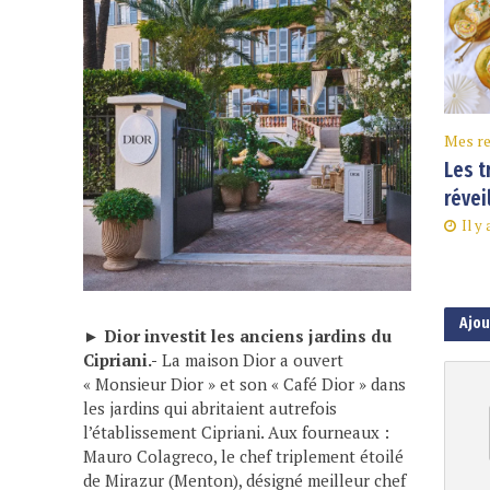
Mes re
Les t
révei
Il y
Ajo
►
Dior investit les anciens jardins du
Cipriani.-
La maison Dior a ouvert
« Monsieur Dior » et son « Café Dior » dans
les jardins qui abritaient autrefois
l’établissement Cipriani. Aux fourneaux :
Mauro Colagreco, le chef triplement étoilé
de Mirazur (Menton), désigné meilleur chef