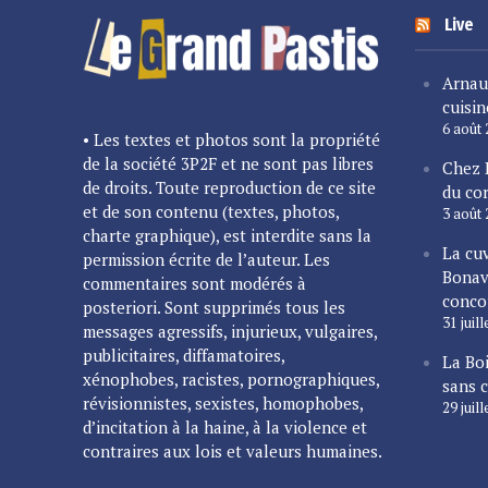
Live
Arnau
cuisin
6 août
• Les textes et photos sont la propriété
de la société 3P2F et ne sont pas libres
Chez 
de droits. Toute reproduction de ce site
du cor
et de son contenu (textes, photos,
3 août
charte graphique), est interdite sans la
La cu
permission écrite de l’auteur. Les
Bonav
commentaires sont modérés à
conco
posteriori. Sont supprimés tous les
31 juil
messages agressifs, injurieux, vulgaires,
publicitaires, diffamatoires,
La Bo
xénophobes, racistes, pornographiques,
sans 
révisionnistes, sexistes, homophobes,
29 juil
d’incitation à la haine, à la violence et
contraires aux lois et valeurs humaines.