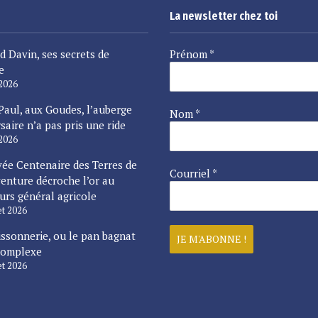
La newsletter chez toi
d Davin, ses secrets de
Prénom
*
e
 2026
Paul, aux Goudes, l’auberge
Nom
*
saire n’a pas pris une ride
 2026
vée Centenaire des Terres de
Courriel
*
enture décroche l’or au
urs général agricole
let 2026
issonnerie, ou le pan bagnat
complexe
let 2026