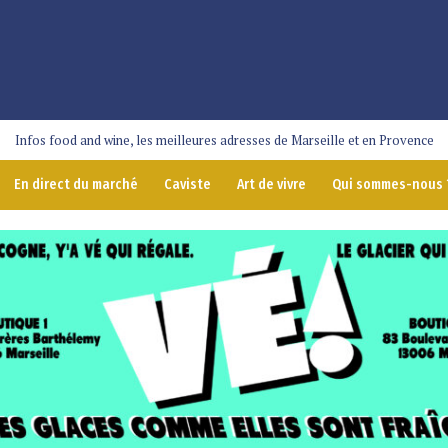
Infos food and wine, les meilleures adresses de Marseille et en Provence
En direct du marché
Caviste
Art de vivre
Qui sommes-nous 