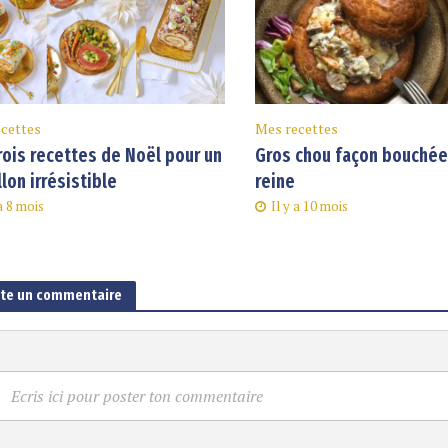
cettes
Mes recettes
rois recettes de Noël pour un
Gros chou façon bouchée 
llon irrésistible
reine
 a 8 mois
Il y a 10 mois
ute un commentaire
Ecris ici pour poster ton commentaire