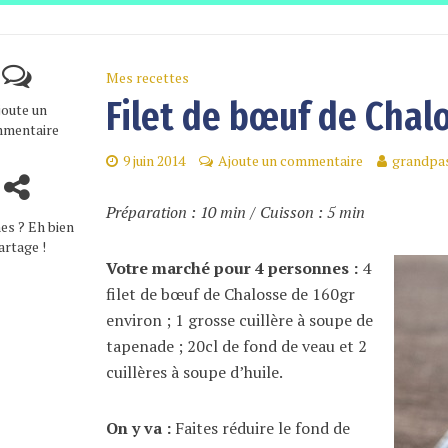
Mes recettes
Filet de bœuf de Chalo
joute un
mentaire
9 juin 2014
Ajoute un commentaire
grandpas
Préparation : 10 min / Cuisson : 5 min
es ? Eh bien
artage !
Votre marché pour 4 personnes :
4
filet de bœuf de Chalosse de 160gr
environ ; 1 grosse cuillère à soupe de
tapenade ; 20cl de fond de veau et 2
cuillères à soupe d’huile.
On y va :
Faites réduire le fond de