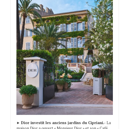
►
Dior investit les anciens jardins du Cipriani.-
La
maison Dior a ouvert « Monsieur Dior » et son « Café