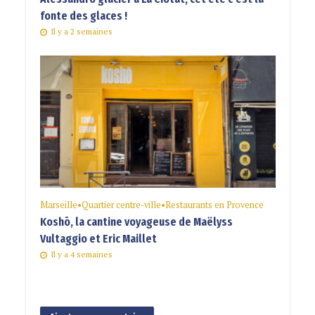
fonte des glaces !
Il y a 2 semaines
Marseille
•
Quartier centre-ville
•
Restaurants en Provence
Koshō, la cantine voyageuse de Maëlyss
Vultaggio et Eric Maillet
Il y a 4 semaines