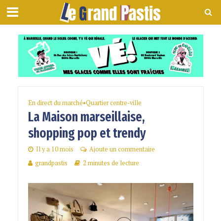
En direct du marché
•
Quartier centre-ville
La Maison marseillaise,
shopping pop et trendy
Il y a 10 mois
Ajoute un commentaire
grandpastis
2 minutes de lecture