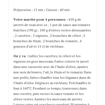
Préparation : 15 min / Cuisson : 40 min
Votre marché pour 4 personnes :
450 g de
jarrets de veau avec os ; 1 pot de sauce aux tomates
fraîches (190 g) ; 100 g d’olives vertes dénoyautées
; 2 carottes ; 3 oignons ; 2 branches de céleri ; 2
branches de thym ; 2 branches de romarin ; 4
gousses d’ail et 15 cl de vin blanc.
On y va :
taillez les carottes, le céleri et les
oignons en gros morceaux. Faites colorer le jarret
dans une casserole avec de l’huile d’olive, ajoutez
une noix de beurre, l’ail, le thym et le romarin. Dans
une poêle, faites chauffer tous les légumes dans de
l’huile d’olive. Déglacez au vin blanc. Préchauffez le
four à 160°C. Pendant ce temps, transvasez dans
une cocotte, puis versez la sauce tomate et les
olives vertes. Ajoutez les morceaux de jarrets.
Laissez cuire cet osso bucco pendant 30 minutes à