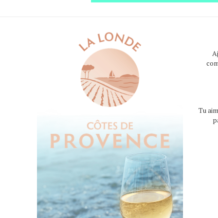
A
com
Tu aim
p