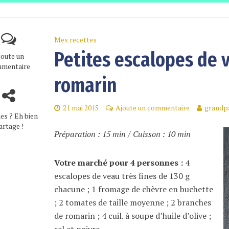
Mes recettes
Petites escalopes de 
joute un
mentaire
romarin
21 mai 2015
Ajoute un commentaire
grandp
es ? Eh bien
artage !
Préparation : 15 min / Cuisson : 10 min
Votre marché pour 4 personnes :
4
escalopes de veau très fines de 130 g
chacune ; 1 fromage de chèvre en buchette
; 2 tomates de taille moyenne ; 2 branches
de romarin ; 4 cuil. à soupe d’huile d’olive ;
sel et poivre.