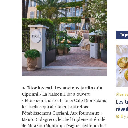
Tu p
►
Dior investit les anciens jardins du
Cipriani.-
La maison Dior a ouvert
Mes re
« Monsieur Dior » et son « Café Dior » dans
Les t
les jardins qui abritaient autrefois
révei
l’établissement Cipriani. Aux fourneaux :
Il y
Mauro Colagreco, le chef triplement étoilé
de Mirazur (Menton), désigné meilleur chef