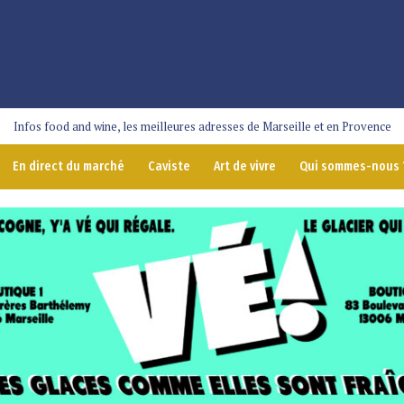
Infos food and wine, les meilleures adresses de Marseille et en Provence
En direct du marché
Caviste
Art de vivre
Qui sommes-nous 