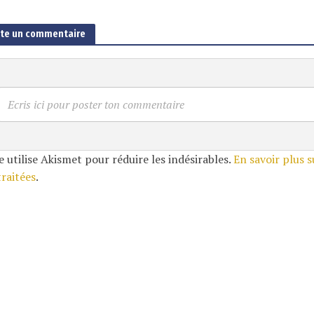
ute un commentaire
Ecris ici pour poster ton commentaire
e utilise Akismet pour réduire les indésirables.
En savoir plus 
traitées
.