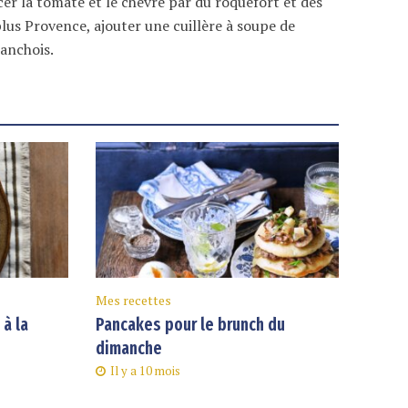
cer la tomate et le chèvre par du roquefort et des
plus Provence, ajouter une cuillère à soupe de
’anchois.
Mes recettes
à la
Pancakes pour le brunch du
dimanche
Il y a 10 mois