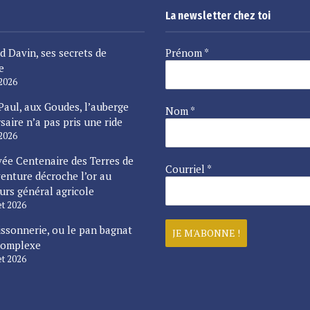
La newsletter chez toi
d Davin, ses secrets de
Prénom
*
e
 2026
Paul, aux Goudes, l’auberge
Nom
*
saire n’a pas pris une ride
 2026
vée Centenaire des Terres de
Courriel
*
enture décroche l’or au
urs général agricole
let 2026
issonnerie, ou le pan bagnat
complexe
let 2026