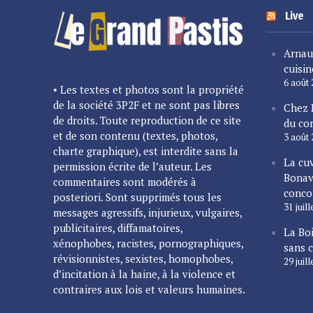
Live
Arnau
cuisin
6 août
• Les textes et photos sont la propriété
de la société 3P2F et ne sont pas libres
Chez 
de droits. Toute reproduction de ce site
du cor
et de son contenu (textes, photos,
3 août
charte graphique), est interdite sans la
La cu
permission écrite de l’auteur. Les
Bonav
commentaires sont modérés à
conco
posteriori. Sont supprimés tous les
31 juil
messages agressifs, injurieux, vulgaires,
publicitaires, diffamatoires,
La Bo
xénophobes, racistes, pornographiques,
sans 
révisionnistes, sexistes, homophobes,
29 juil
d’incitation à la haine, à la violence et
contraires aux lois et valeurs humaines.