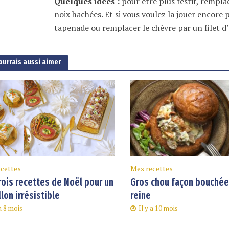
Quelques idées :
pour être plus festif, rempla
noix hachées. Et si vous voulez la jouer encore 
tapenade ou remplacer le chèvre par un filet d
ourrais aussi aimer
cettes
Mes recettes
rois recettes de Noël pour un
Gros chou façon bouchée 
llon irrésistible
reine
 a 8 mois
Il y a 10 mois