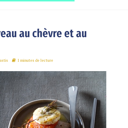
veau au chèvre et au
astis
1 minutes de lecture