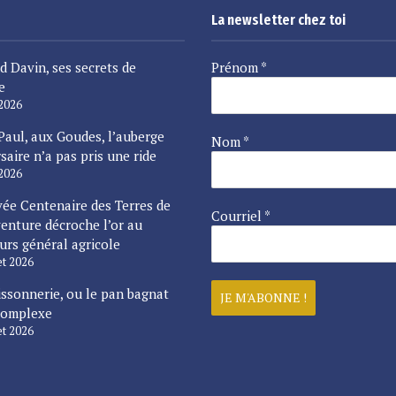
La newsletter chez toi
d Davin, ses secrets de
Prénom
*
e
 2026
Paul, aux Goudes, l’auberge
Nom
*
saire n’a pas pris une ride
 2026
vée Centenaire des Terres de
Courriel
*
enture décroche l’or au
urs général agricole
let 2026
issonnerie, ou le pan bagnat
complexe
let 2026