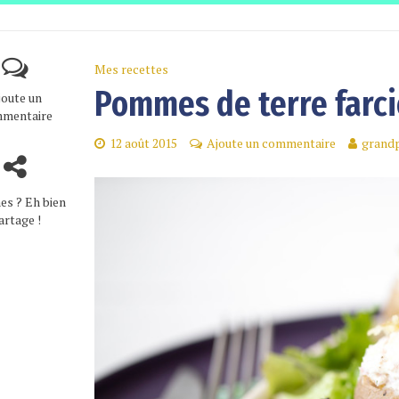
Mes recettes
Pommes de terre farci
joute un
mentaire
12 août 2015
Ajoute un commentaire
grandp
es ? Eh bien
artage !