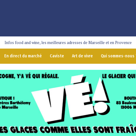
Infos food and wine, les meilleures adresses de Marseille et en Provence
En direct du marché
Caviste
Art de vivre
Qui sommes-nous 