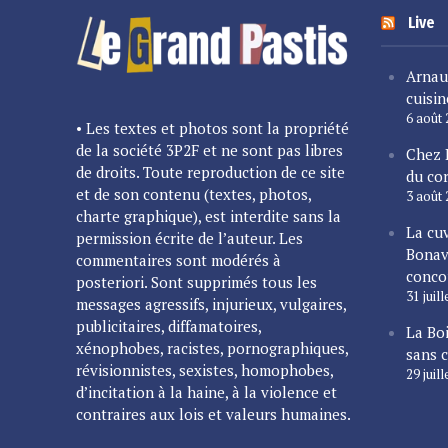
Live
Arnau
cuisin
6 août
• Les textes et photos sont la propriété
de la société 3P2F et ne sont pas libres
Chez 
de droits. Toute reproduction de ce site
du cor
et de son contenu (textes, photos,
3 août
charte graphique), est interdite sans la
La cu
permission écrite de l’auteur. Les
Bonav
commentaires sont modérés à
conco
posteriori. Sont supprimés tous les
31 juil
messages agressifs, injurieux, vulgaires,
publicitaires, diffamatoires,
La Bo
xénophobes, racistes, pornographiques,
sans 
révisionnistes, sexistes, homophobes,
29 juil
d’incitation à la haine, à la violence et
contraires aux lois et valeurs humaines.