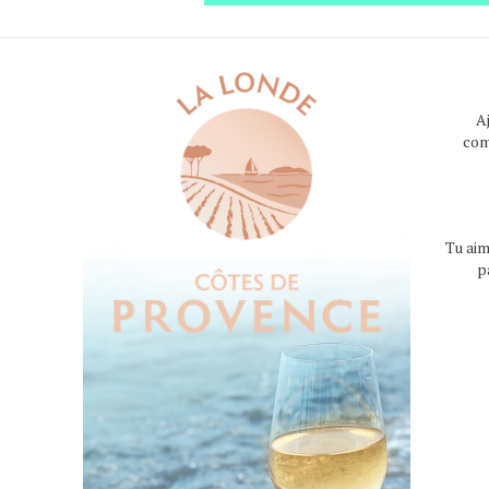
A
com
Tu aim
p