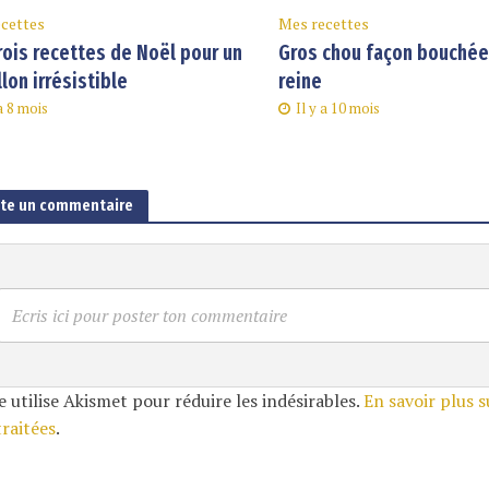
cettes
Mes recettes
rois recettes de Noël pour un
Gros chou façon bouchée 
llon irrésistible
reine
 a 8 mois
Il y a 10 mois
ute un commentaire
Ecris ici pour poster ton commentaire
e utilise Akismet pour réduire les indésirables.
En savoir plus 
traitées
.