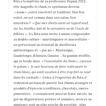
Rita a la maîtrise de sa profession. Depuis 2022,
elle magnifie le rhum, ce spiritueux devenu
» joyau « , entre sincérité et tradition. Une fois
entré, on est comme dans son salon. Son
intention ?
» Que mes clients aient un regard neuf
sur les Antilles, loin de la caricature ou de l’excès de
folklore «
. Ici, Rita nous invite à mieux comprendre
sa double culture – martiniquaise et marseillaise –
en présentant un éventail de distilleries
authentiques et » pur jus « . Martinique,
Guadeloupe, Réunion, Guyane… Sa gamme étoffée,
qui se fonde dans »
l’essentialité du rhum
« , caresse
le palais. «
Je suis heureuse de faire redécouvrir le
rhum blanc, qui avait vocation à être trop fort ou noyé
dans les cocktails
« . Grâce à l’expertise de Rita, il
redevient un bijou de pureté. Ses rhums arrangés et
produits d’épicerie (confitures, chocolats, sauces
pimentées…) connaissent aussi un franc succès. Au
gré de dégustations privées et animées, novices ou
amateurs sont au plus proche du prestige : plus