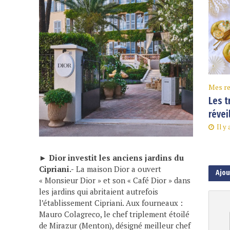
Mes re
Les t
révei
Il y
►
Dior investit les anciens jardins du
Cipriani.-
La maison Dior a ouvert
Ajo
« Monsieur Dior » et son « Café Dior » dans
les jardins qui abritaient autrefois
l’établissement Cipriani. Aux fourneaux :
Mauro Colagreco, le chef triplement étoilé
de Mirazur (Menton), désigné meilleur chef