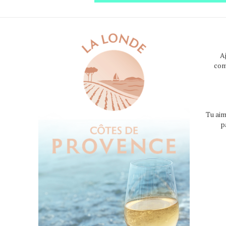
A
com
Tu aim
p