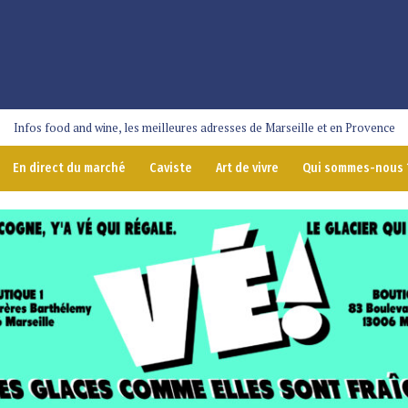
Infos food and wine, les meilleures adresses de Marseille et en Provence
En direct du marché
Caviste
Art de vivre
Qui sommes-nous 