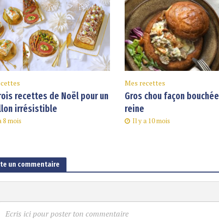
cettes
Mes recettes
rois recettes de Noël pour un
Gros chou façon bouchée 
llon irrésistible
reine
 a 8 mois
Il y a 10 mois
ute un commentaire
Ecris ici pour poster ton commentaire