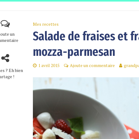
Mes recettes
Salade de fraises et 
joute un
mentaire
mozza-parmesan
1 avril 2015
Ajoute un commentaire
grandpa
es ? Eh bien
artage !