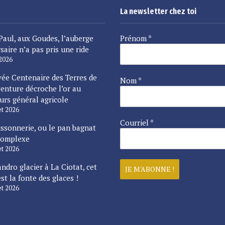
La newsletter chez toi
Paul, aux Goudes, l’auberge
Prénom
*
saire n’a pas pris une ride
 2026
vée Centenaire des Terres de
Nom
*
enture décroche l’or au
urs général agricole
let 2026
Courriel
*
issonnerie, ou le pan bagnat
complexe
let 2026
ndro glacier à La Ciotat, cet
est la fonte des glaces !
let 2026