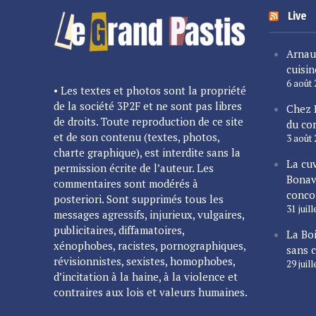
Live
Arnau
cuisin
6 août
• Les textes et photos sont la propriété
de la société 3P2F et ne sont pas libres
Chez 
de droits. Toute reproduction de ce site
du cor
et de son contenu (textes, photos,
3 août
charte graphique), est interdite sans la
La cu
permission écrite de l’auteur. Les
Bonav
commentaires sont modérés à
conco
posteriori. Sont supprimés tous les
31 juil
messages agressifs, injurieux, vulgaires,
publicitaires, diffamatoires,
La Bo
xénophobes, racistes, pornographiques,
sans 
révisionnistes, sexistes, homophobes,
29 juil
d’incitation à la haine, à la violence et
contraires aux lois et valeurs humaines.