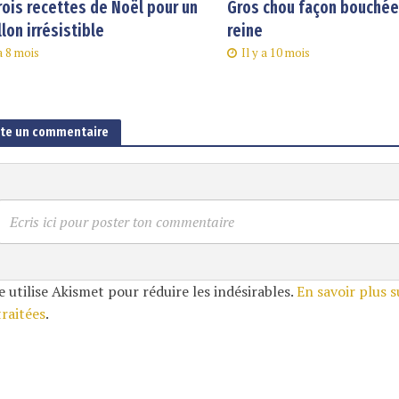
rois recettes de Noël pour un
Gros chou façon bouchée 
llon irrésistible
reine
 a 8 mois
Il y a 10 mois
ute un commentaire
Ecris ici pour poster ton commentaire
e utilise Akismet pour réduire les indésirables.
En savoir plus 
traitées
.