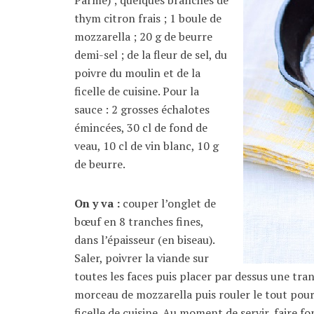
thym citron frais ; 1 boule de
mozzarella ; 20 g de beurre
demi-sel ; de la fleur de sel, du
poivre du moulin et de la
ficelle de cuisine. Pour la
sauce : 2 grosses échalotes
émincées, 30 cl de fond de
veau, 10 cl de vin blanc, 10 g
de beurre.
On y va :
couper l’onglet de
bœuf en 8 tranches fines,
dans l’épaisseur (en biseau).
Saler, poivrer la viande sur
toutes les faces puis placer par dessus une tra
morceau de mozzarella puis rouler le tout pour
ficelle de cuisine. Au moment de servir, faire fo