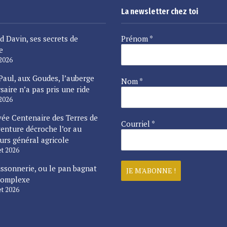
La newsletter chez toi
d Davin, ses secrets de
Prénom
*
e
 2026
Paul, aux Goudes, l’auberge
Nom
*
saire n’a pas pris une ride
 2026
vée Centenaire des Terres de
Courriel
*
enture décroche l’or au
urs général agricole
let 2026
issonnerie, ou le pan bagnat
complexe
let 2026