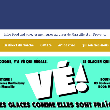
Infos food and wine, les meilleures adresses de Marseille et en Provence
En direct du marché
Caviste
Art de vivre
Qui sommes-nous 