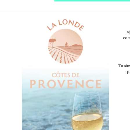
A
com
Tu aim
p