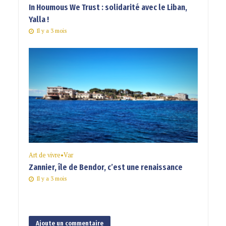
In Houmous We Trust : solidarité avec le Liban,
Yalla !
Il y a 3 mois
Art de vivre
•
Var
Zannier, île de Bendor, c’est une renaissance
Il y a 3 mois
Ajoute un commentaire