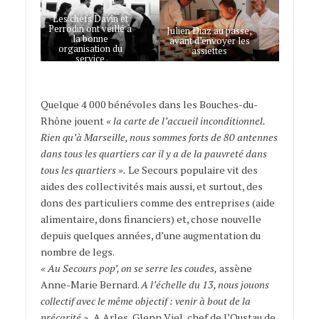
Les chefs Davin et
Perrodin ont veillé à
Julien Diaz au passe,
la bonne
avant d’envoyer les
organisation du
assiettes
service
Quelque 4 000 bénévoles dans les Bouches-du-
Rhône jouent
« la carte de l’accueil inconditionnel.
Rien qu’à Marseille, nous sommes forts de 80 antennes
dans tous les quartiers car il y a de la pauvreté dans
tous les quartiers ».
Le Secours populaire vit des
aides des collectivités mais aussi, et surtout, des
dons des particuliers comme des entreprises (aide
alimentaire, dons financiers) et, chose nouvelle
depuis quelques années, d’une augmentation du
nombre de legs.
« Au Secours pop’, on se serre les coudes,
assène
Anne-Marie Bernard.
A l’échelle du 13, nous jouons
collectif avec le même objectif : venir à bout de la
précarité ».
A Arles, Glenn Viel, chef de l’Oustau de