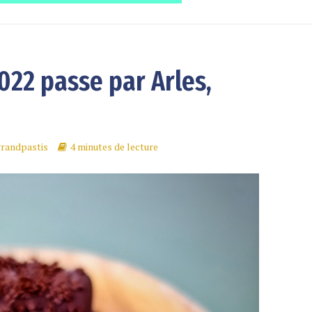
022 passe par Arles,
grandpastis
4 minutes de lecture