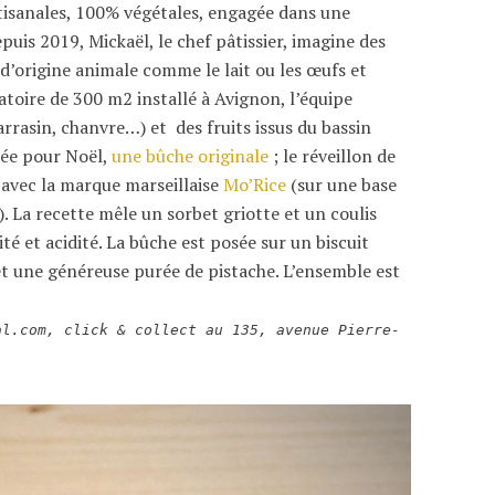
tisanales, 100% végétales, engagée dans une
is 2019, Mickaël, le chef pâtissier, imagine des
d’origine animale comme le lait ou les œufs et
atoire de 300 m2 installé à Avignon, l’équipe
sarrasin, chanvre…) et des fruits issus du bassin
née pour Noël,
une bûche originale
; le réveillon de
 avec la marque marseillaise
Mo’Rice
(sur une base
. La recette mêle un sorbet griotte et un coulis
té et acidité. La bûche est posée sur un biscuit
et une généreuse purée de pistache. L’ensemble est
al.com, click & collect au 135, avenue Pierre-