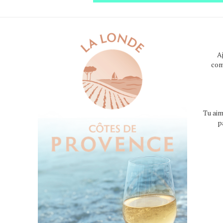
A
com
Tu aim
p