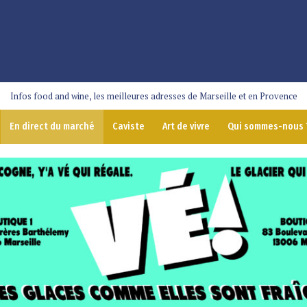
Infos food and wine, les meilleures adresses de Marseille et en Provence
En direct du marché
Caviste
Art de vivre
Qui sommes-nous 