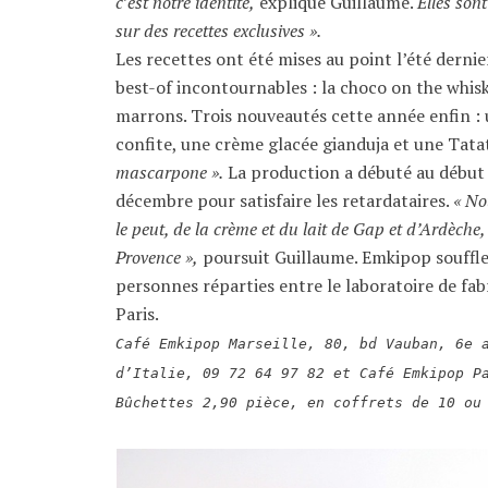
c’est notre identité,
explique Guillaume.
Elles son
sur des recettes exclusives ».
Les recettes ont été mises au point l’été dernier
best-of incontournables : la choco on the whis
marrons. Trois nouveautés cette année enfin :
confite, une crème glacée gianduja et une Tatati
mascarpone ».
La production a débuté au début d
décembre pour satisfaire les retardataires.
« No
le peut, de la crème et du lait de Gap et d’Ardèche, 
Provence »,
poursuit Guillaume. Emkipop souffle
personnes réparties entre le laboratoire de fabri
Paris.
Café Emkipop Marseille, 80, bd Vauban, 6e 
d’Italie, 09 72 64 97 82 et Café Emkipop P
Bûchettes 2,90 pièce, en coffrets de 10 ou