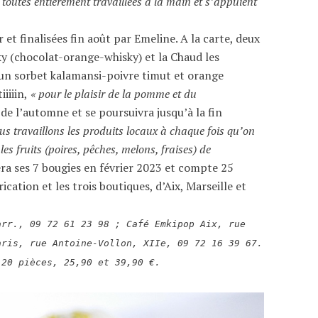
t toutes entièrement travaillées à la main et s’appuient
 et finalisées fin août par Emeline. A la carte, deux
ky (chocolat-orange-whisky) et la Chaud les
 un sorbet kalamansi-poivre timut et orange
iiiin,
« pour le plaisir de la pomme et du
e l’automne et se poursuivra jusqu’à la fin
us travaillons les produits locaux à chaque fois qu’on
les fruits (poires, pêches, melons, fraises) de
ra ses 7 bougies en février 2023 et compte 25
cation et les trois boutiques, d’Aix, Marseille et
arr., 09 72 61 23 98 ; Café Emkipop Aix, rue
aris, rue Antoine-Vollon, XIIe, 09 72 16 39 67.
 20 pièces, 25,90 et 39,90 €.
Noël 2022