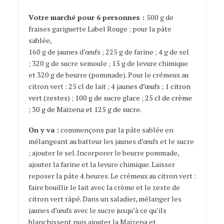
Votre marché pour 6 personnes :
500 g de
fraises gariguette Label Rouge ; pour la pâte
sablée,
160 g de jaunes d’œufs ; 225 g de farine ; 4 g de sel
; 320 g de sucre semoule ; 15 g de levure chimique
et 320 g de beurre (pommade). Pour le crémeux au
citron vert : 25 cl de lait ; 4 jau
nes d’œufs ;
1 citron
vert
(zestes) ; 100 g de sucre glace ; 25 cl de crème
; 30 g de Maïzena et 125 g de sucre.
On y va :
commençons par la pâte sablée en
mélangeant au batteur les jaunes d’œufs et le sucre
; ajouter le sel. Incorporer le beurre pommade,
ajouter la farine et la levure chimique. Laisser
reposer la pâte 4 heures. Le crémeux au citron vert :
faire bouillir le lait avec la crème et le zeste de
citron vert râpé. Dans un saladier, mélanger les
jaunes d’œufs avec le sucre jusqu’à ce qu’ils
blanchissent puis ajouter la Maïzena et