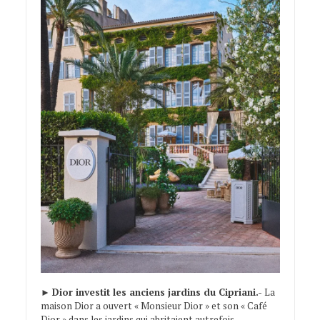
►
Dior investit les anciens jardins du Cipriani.-
La
maison Dior a ouvert « Monsieur Dior » et son « Café
Dior » dans les jardins qui abritaient autrefois