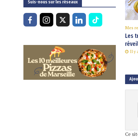
Suis-nous sur les réseaux
Mes re
Les t
révei
Il y
Ajo
Ce sit