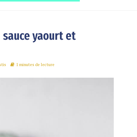
 sauce yaourt et
tis
1 minutes de lecture