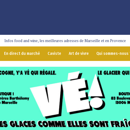
Infos food and wine, les meilleures adresses de Marseille et en Provence
En direct du marché
Caviste
Art de vivre
Qui sommes-nous 