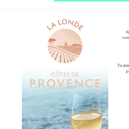
A
com
Tu aim
p