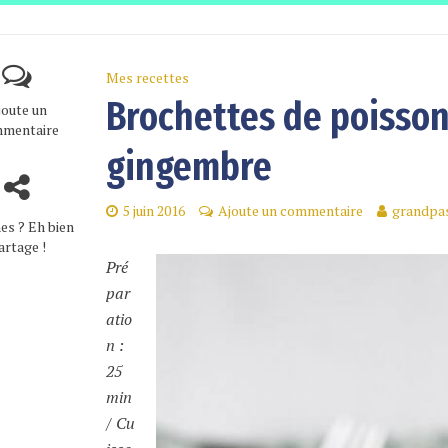
Mes recettes
Brochettes de poisson
joute un
mentaire
gingembre
5 juin 2016
Ajoute un commentaire
grandpas
es ? Eh bien
artage !
Pré
par
atio
n :
25
min
/ Cu