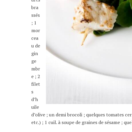
bra
ssés
; 1
mor
cea
u de
gin
ge
mbr
e ; 2
filet
s
d’h
uile
d’olive ; un demi brocoli ; quelques tomates cer
etc.) ; 1 cuil. à soupe de graines de sésame ; que