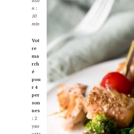
isso
n :
10
min
Vot
re
ma
rch
é
pou
r 4
per
son
nes
:
2
yao
urts