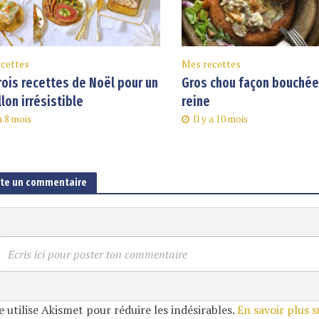
cettes
Mes recettes
rois recettes de Noël pour un
Gros chou façon bouchée 
llon irrésistible
reine
 a 8 mois
Il y a 10 mois
ute un commentaire
Ecris ici pour poster ton commentaire
e utilise Akismet pour réduire les indésirables.
En savoir plus 