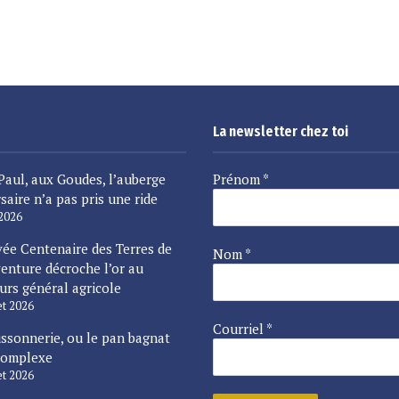
La newsletter chez toi
Paul, aux Goudes, l’auberge
Prénom
*
saire n’a pas pris une ride
 2026
vée Centenaire des Terres de
Nom
*
enture décroche l’or au
urs général agricole
let 2026
Courriel
*
issonnerie, ou le pan bagnat
complexe
let 2026