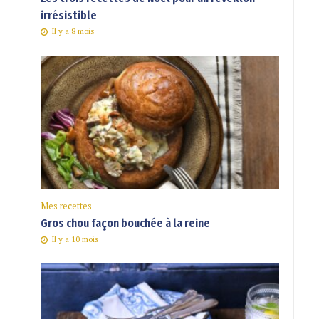
irrésistible
Il y a 8 mois
Mes recettes
Gros chou façon bouchée à la reine
Il y a 10 mois