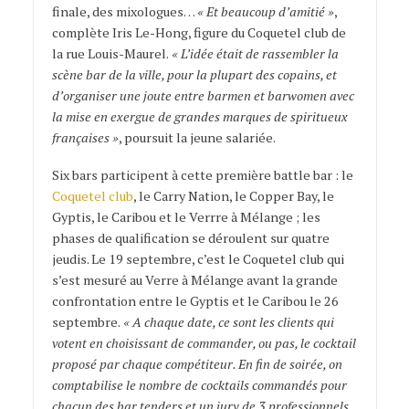
finale, des mixologues…
« Et beaucoup d’amitié »
,
complète Iris Le-Hong, figure du Coquetel club de
la rue Louis-Maurel.
« L’idée était de rassembler la
scène bar de la ville, pour la plupart des copains, et
d’organiser une joute entre barmen et barwomen avec
la mise en exergue de grandes marques de spiritueux
françaises »
, poursuit la jeune salariée.
Six bars participent à cette première battle bar : le
Coquetel club
, le Carry Nation, le Copper Bay, le
Gyptis, le Caribou et le Verrre à Mélange ; les
phases de qualification se déroulent sur quatre
jeudis. Le 19 septembre, c’est le Coquetel club qui
s’est mesuré au Verre à Mélange avant la grande
confrontation entre le Gyptis et le Caribou le 26
septembre.
« A chaque date, ce sont les clients qui
votent en choisissant de commander, ou pas, le cocktail
proposé par chaque compétiteur. En fin de soirée, on
comptabilise le nombre de cocktails commandés pour
chacun des bar tenders et un jury de 3 professionnels