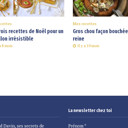
cettes
Mes recettes
rois recettes de Noël pour un
Gros chou façon bouchée 
llon irrésistible
reine
 a 8 mois
Il y a 10 mois
La newsletter chez toi
d Davin, ses secrets de
Prénom
*