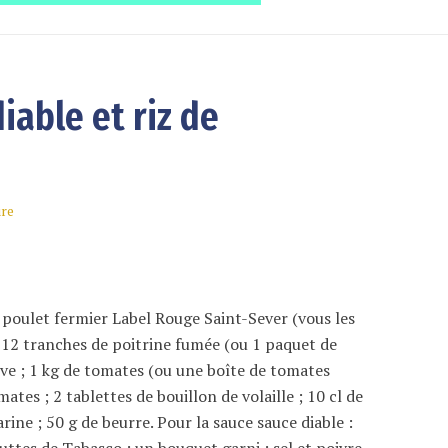
iable et riz de
ure
 poulet fermier Label Rouge Saint-Sever (vous les
; 12 tranches de poitrine fumée (ou 1 paquet de
live ; 1 kg de tomates (ou une boîte de tomates
ates ; 2 tablettes de bouillon de volaille ; 10 cl de
farine ; 50 g de beurre. Pour la sauce sauce diable :
ttes de Tabasco ; un bouquet garni ; sel et poivre