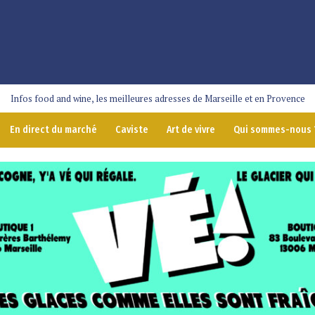
Infos food and wine, les meilleures adresses de Marseille et en Provence
En direct du marché
Caviste
Art de vivre
Qui sommes-nous 