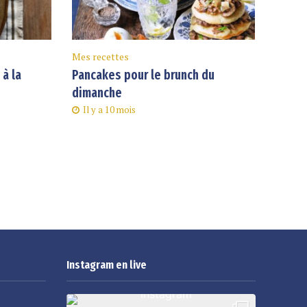
Mes recettes
à la
Pancakes pour le brunch du
dimanche
Il y a 10 mois
Instagram en live