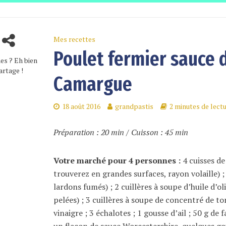
Mes recettes
Poulet fermier sauce d
es ? Eh bien
artage !
Camargue
18 août 2016
grandpastis
2 minutes de lect
Préparation : 20 min / Cuisson : 45 min
Votre marché pour 4 personnes :
4 cuisses de
trouverez en grandes surfaces, rayon volaille) 
lardons fumés) ; 2 cuillères à soupe d’huile d’o
pelées) ; 3 cuillères à soupe de concentré de tom
vinaigre ; 3 échalotes ; 1 gousse d’ail ; 50 g de 
un flacon de sauce Worcestershire, quelques gou