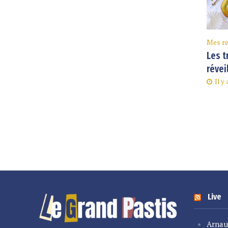
Mes re
Les t
révei
Il y
Live
Arnau