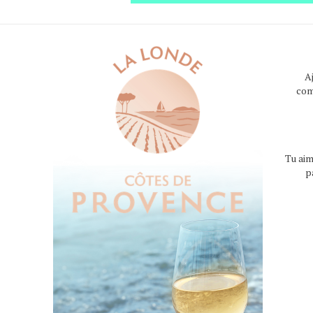
A
com
Tu aim
p