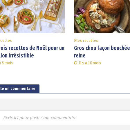
cettes
Mes recettes
rois recettes de Noël pour un
Gros chou façon bouchée 
llon irrésistible
reine
 a 8 mois
Il y a 10 mois
ute un commentaire
Ecris ici pour poster ton commentaire