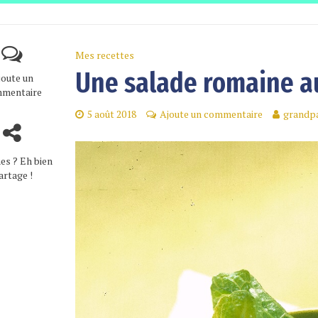
Mes recettes
Une salade romaine a
joute un
mentaire
5 août 2018
Ajoute un commentaire
grandpa
es ? Eh bien
artage !