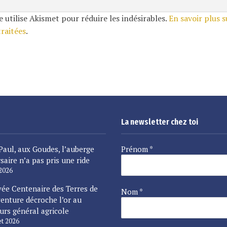
e utilise Akismet pour réduire les indésirables.
En savoir plus 
traitées
.
La newsletter chez toi
Paul, aux Goudes, l’auberge
Prénom
*
saire n’a pas pris une ride
 2026
vée Centenaire des Terres de
Nom
*
enture décroche l’or au
urs général agricole
let 2026