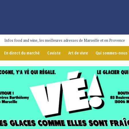
Infos food and wine, les meilleures adresses de Marseille et en Provence
En direct du marché
Caviste
Art de vivre
Qui sommes-nous 