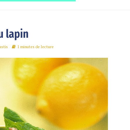
u lapin
stis
1 minutes de lecture